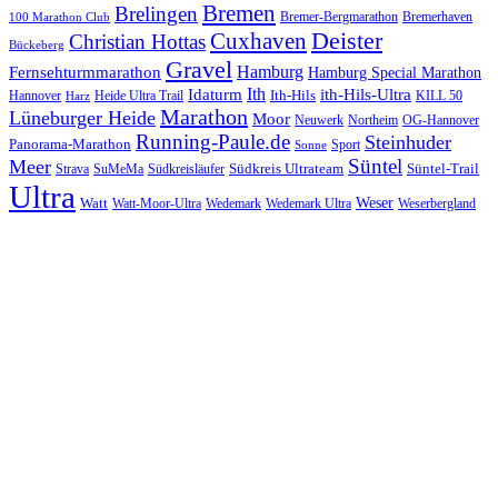
Bremen
Brelingen
Bremer-Bergmarathon
Bremerhaven
100 Marathon Club
Cuxhaven
Deister
Christian Hottas
Bückeberg
Gravel
Hamburg
Fernsehturmmarathon
Hamburg Special Marathon
Ith
Idaturm
ith-Hils-Ultra
Ith-Hils
Hannover
Heide Ultra Trail
KILL 50
Harz
Marathon
Lüneburger Heide
Moor
Neuwerk
Northeim
OG-Hannover
Running-Paule.de
Steinhuder
Panorama-Marathon
Sport
Sonne
Süntel
Meer
Südkreis Ultrateam
Süntel-Trail
SuMeMa
Südkreisläufer
Strava
Ultra
Watt
Weser
Wedemark
Watt-Moor-Ultra
Wedemark Ultra
Weserbergland