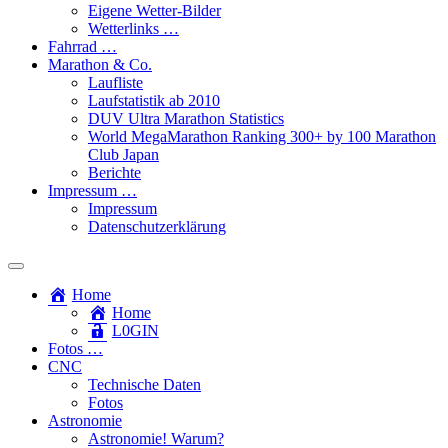
Eigene Wetter-Bilder
Wetterlinks …
Fahrrad …
Marathon & Co.
Laufliste
Laufstatistik ab 2010
DUV Ultra Marathon Statistics
World MegaMarathon Ranking 300+ by 100 Marathon
Club Japan
Berichte
Impressum …
Impressum
Datenschutzerklärung
Toggle
search
Home
field
Home
L​0​​GIN
Fotos …
CNC
Technische Daten
Fotos
Astronomie
Astronomie! Warum?