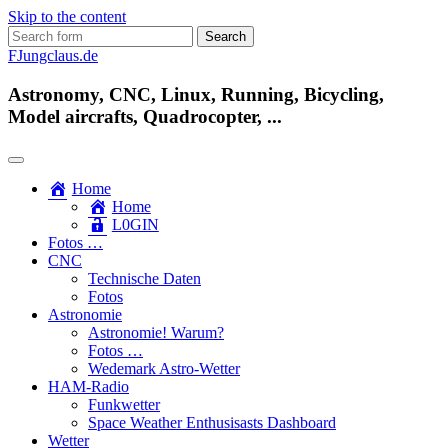
Skip to the content
Search
for:
FJungclaus.de
Astronomy, CNC, Linux, Running, Bicycling,
Model aircrafts, Quadrocopter, ...
Home
Home
L​0​​GIN
Fotos …
CNC
Technische Daten
Fotos
Astronomie
Astronomie! Warum?
Fotos …
Wedemark Astro-Wetter
HAM-Radio
Funkwetter
Space Weather Enthusisasts Dashboard
Wetter