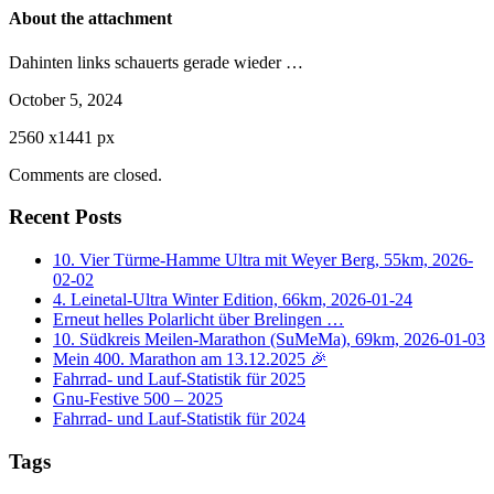
About the attachment
Dahinten links schauerts gerade wieder …
October 5, 2024
2560
x
1441 px
Comments are closed.
Recent Posts
10. Vier Türme-Hamme Ultra mit Weyer Berg, 55km, 2026-
02-02
4. Leinetal-Ultra Winter Edition, 66km, 2026-01-24
Erneut helles Polarlicht über Brelingen …
10. Südkreis Meilen-Marathon (SuMeMa), 69km, 2026-01-03
Mein 400. Marathon am 13.12.2025 🎉
Fahrrad- und Lauf-Statistik für 2025
Gnu-Festive 500 – 2025
Fahrrad- und Lauf-Statistik für 2024
Tags