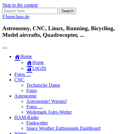
Skip to the content
Search
for:
FJungclaus.de
Astronomy, CNC, Linux, Running, Bicycling,
Model aircrafts, Quadrocopter, ...
Home
Home
L​0​​GIN
Fotos …
CNC
Technische Daten
Fotos
Astronomie
Astronomie! Warum?
Fotos …
Wedemark Astro-Wetter
HAM-Radio
Funkwetter
Space Weather Enthusisasts Dashboard
Wetter