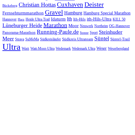
Cuxhaven
Deister
Christian Hottas
Bückeberg
Gravel
Hamburg
Fernsehturmmarathon
Hamburg Special Marathon
Ith
Idaturm
ith-Hils-Ultra
Ith-Hils
Hannover
Heide Ultra Trail
KILL 50
Harz
Marathon
Lüneburger Heide
Moor
Neuwerk
Northeim
OG-Hannover
Running-Paule.de
Steinhuder
Panorama-Marathon
Sport
Sonne
Süntel
Meer
Südkreis Ultrateam
Süntel-Trail
SuMeMa
Südkreisläufer
Strava
Ultra
Watt
Weser
Wedemark
Watt-Moor-Ultra
Wedemark Ultra
Weserbergland