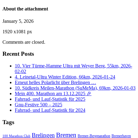
About the attachment
January 5, 2026
1920
x
1081 px
Comments are closed.
Recent Posts
10. Vier Türme-Hamme Ultra mit Weyer Berg, 55km, 2026-
02-02
4. Leinetal-Ultra Winter Edition, 66km, 2026-01-24
Erneut helles Polarlicht über Brelingen …
10. Südkreis Meilen-Marathon (SuMeMa), 69km, 2026-01-03
Mein 400. Marathon am 13.12.2025 🎉
Fahrrad- und Lauf-Statistik für 2025
Gnu-Festive 500 – 2025
Fahrrad- und Lauf-Statistik für 2024
Tags
Bremen
Brelingen
Bremer-Bergmarathon
Bremerhaven
100 Marathon Club