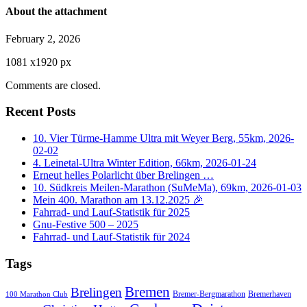
About the attachment
February 2, 2026
1081
x
1920 px
Comments are closed.
Recent Posts
10. Vier Türme-Hamme Ultra mit Weyer Berg, 55km, 2026-
02-02
4. Leinetal-Ultra Winter Edition, 66km, 2026-01-24
Erneut helles Polarlicht über Brelingen …
10. Südkreis Meilen-Marathon (SuMeMa), 69km, 2026-01-03
Mein 400. Marathon am 13.12.2025 🎉
Fahrrad- und Lauf-Statistik für 2025
Gnu-Festive 500 – 2025
Fahrrad- und Lauf-Statistik für 2024
Tags
Bremen
Brelingen
Bremer-Bergmarathon
Bremerhaven
100 Marathon Club