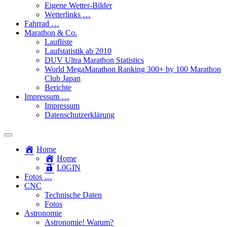
Eigene Wetter-Bilder
Wetterlinks …
Fahrrad …
Marathon & Co.
Laufliste
Laufstatistik ab 2010
DUV Ultra Marathon Statistics
World MegaMarathon Ranking 300+ by 100 Marathon
Club Japan
Berichte
Impressum …
Impressum
Datenschutzerklärung
Toggle
search
Home
field
Home
L​0​​GIN
Fotos …
CNC
Technische Daten
Fotos
Astronomie
Astronomie! Warum?