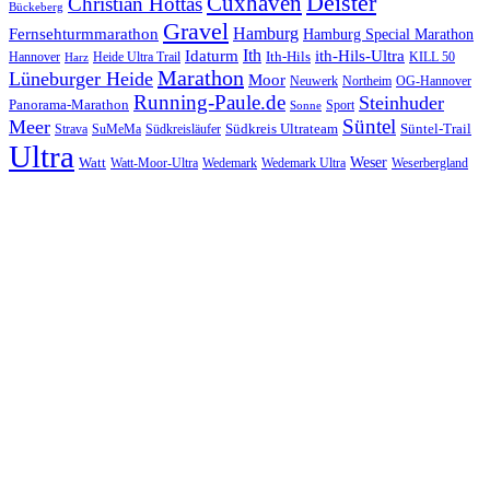
Cuxhaven
Deister
Christian Hottas
Bückeberg
Gravel
Hamburg
Fernsehturmmarathon
Hamburg Special Marathon
Ith
Idaturm
ith-Hils-Ultra
Ith-Hils
Hannover
Heide Ultra Trail
KILL 50
Harz
Marathon
Lüneburger Heide
Moor
Neuwerk
Northeim
OG-Hannover
Running-Paule.de
Steinhuder
Panorama-Marathon
Sport
Sonne
Süntel
Meer
Südkreis Ultrateam
Süntel-Trail
SuMeMa
Südkreisläufer
Strava
Ultra
Watt
Weser
Wedemark
Watt-Moor-Ultra
Wedemark Ultra
Weserbergland