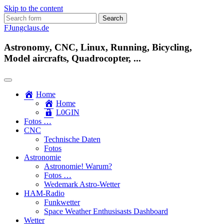
Skip to the content
Search
for:
FJungclaus.de
Astronomy, CNC, Linux, Running, Bicycling,
Model aircrafts, Quadrocopter, ...
Home
Home
L​0​​GIN
Fotos …
CNC
Technische Daten
Fotos
Astronomie
Astronomie! Warum?
Fotos …
Wedemark Astro-Wetter
HAM-Radio
Funkwetter
Space Weather Enthusisasts Dashboard
Wetter