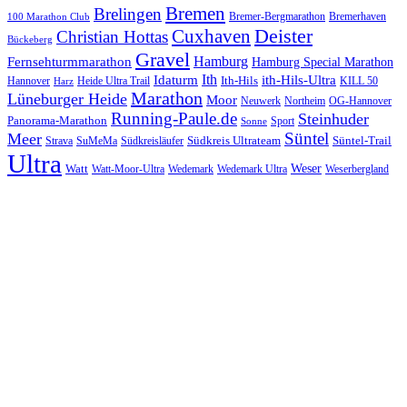
Bremen
Brelingen
Bremer-Bergmarathon
Bremerhaven
100 Marathon Club
Cuxhaven
Deister
Christian Hottas
Bückeberg
Gravel
Hamburg
Fernsehturmmarathon
Hamburg Special Marathon
Ith
Idaturm
ith-Hils-Ultra
Ith-Hils
Hannover
Heide Ultra Trail
KILL 50
Harz
Marathon
Lüneburger Heide
Moor
Neuwerk
Northeim
OG-Hannover
Running-Paule.de
Steinhuder
Panorama-Marathon
Sport
Sonne
Süntel
Meer
Südkreis Ultrateam
Süntel-Trail
SuMeMa
Südkreisläufer
Strava
Ultra
Watt
Weser
Wedemark
Watt-Moor-Ultra
Wedemark Ultra
Weserbergland