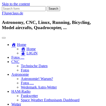
Skip to the content
Search
for:
FJungclaus.de
Astronomy, CNC, Linux, Running, Bicycling,
Model aircrafts, Quadrocopter, ...
Home
Home
L​0​​GIN
Fotos …
CNC
Technische Daten
Fotos
Astronomie
Astronomie! Warum?
Fotos …
Wedemark Astro-Wetter
HAM-Radio
Funkwetter
Space Weather Enthusisasts Dashboard
Wetter