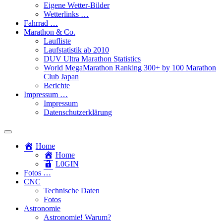
Eigene Wetter-Bilder
Wetterlinks …
Fahrrad …
Marathon & Co.
Laufliste
Laufstatistik ab 2010
DUV Ultra Marathon Statistics
World MegaMarathon Ranking 300+ by 100 Marathon
Club Japan
Berichte
Impressum …
Impressum
Datenschutzerklärung
Toggle
search
Home
field
Home
L​0​​GIN
Fotos …
CNC
Technische Daten
Fotos
Astronomie
Astronomie! Warum?