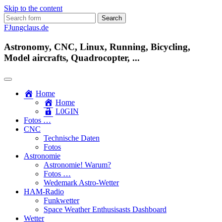
Skip to the content
Search
for:
FJungclaus.de
Astronomy, CNC, Linux, Running, Bicycling,
Model aircrafts, Quadrocopter, ...
Home
Home
L​0​​GIN
Fotos …
CNC
Technische Daten
Fotos
Astronomie
Astronomie! Warum?
Fotos …
Wedemark Astro-Wetter
HAM-Radio
Funkwetter
Space Weather Enthusisasts Dashboard
Wetter