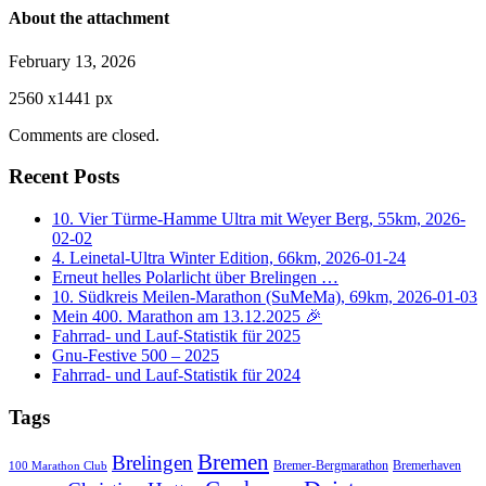
About the attachment
February 13, 2026
2560
x
1441 px
Comments are closed.
Recent Posts
10. Vier Türme-Hamme Ultra mit Weyer Berg, 55km, 2026-
02-02
4. Leinetal-Ultra Winter Edition, 66km, 2026-01-24
Erneut helles Polarlicht über Brelingen …
10. Südkreis Meilen-Marathon (SuMeMa), 69km, 2026-01-03
Mein 400. Marathon am 13.12.2025 🎉
Fahrrad- und Lauf-Statistik für 2025
Gnu-Festive 500 – 2025
Fahrrad- und Lauf-Statistik für 2024
Tags
Bremen
Brelingen
Bremer-Bergmarathon
Bremerhaven
100 Marathon Club