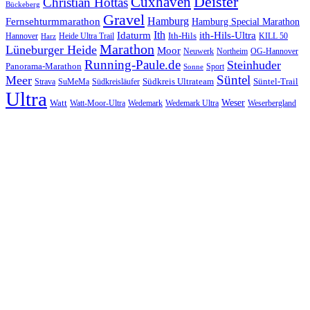
Cuxhaven
Deister
Christian Hottas
Bückeberg
Gravel
Hamburg
Fernsehturmmarathon
Hamburg Special Marathon
Ith
Idaturm
ith-Hils-Ultra
Ith-Hils
Hannover
Heide Ultra Trail
KILL 50
Harz
Marathon
Lüneburger Heide
Moor
Neuwerk
Northeim
OG-Hannover
Running-Paule.de
Steinhuder
Panorama-Marathon
Sport
Sonne
Süntel
Meer
Südkreis Ultrateam
Süntel-Trail
SuMeMa
Südkreisläufer
Strava
Ultra
Watt
Weser
Wedemark
Watt-Moor-Ultra
Wedemark Ultra
Weserbergland