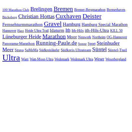
Bremen
Brelingen
Bremer-Bergmarathon
Bremerhaven
100 Marathon Club
Cuxhaven
Deister
Christian Hottas
Bückeberg
Gravel
Hamburg
Fernsehturmmarathon
Hamburg Special Marathon
Ith
Idaturm
ith-Hils-Ultra
Ith-Hils
Hannover
Heide Ultra Trail
KILL 50
Harz
Marathon
Lüneburger Heide
Moor
Neuwerk
Northeim
OG-Hannover
Running-Paule.de
Steinhuder
Panorama-Marathon
Sport
Sonne
Süntel
Meer
Südkreis Ultrateam
Süntel-Trail
SuMeMa
Südkreisläufer
Strava
Ultra
Watt
Weser
Wedemark
Watt-Moor-Ultra
Wedemark Ultra
Weserbergland