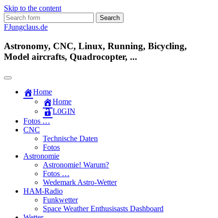
Skip to the content
Search
for:
FJungclaus.de
Astronomy, CNC, Linux, Running, Bicycling,
Model aircrafts, Quadrocopter, ...
Home
Home
L​0​​GIN
Fotos …
CNC
Technische Daten
Fotos
Astronomie
Astronomie! Warum?
Fotos …
Wedemark Astro-Wetter
HAM-Radio
Funkwetter
Space Weather Enthusisasts Dashboard
Wetter