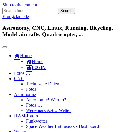
Skip to the content
Search
for:
FJungclaus.de
Astronomy, CNC, Linux, Running, Bicycling,
Model aircrafts, Quadrocopter, ...
Home
Home
L​0​​GIN
Fotos …
CNC
Technische Daten
Fotos
Astronomie
Astronomie! Warum?
Fotos …
Wedemark Astro-Wetter
HAM-Radio
Funkwetter
Space Weather Enthusisasts Dashboard
Wetter