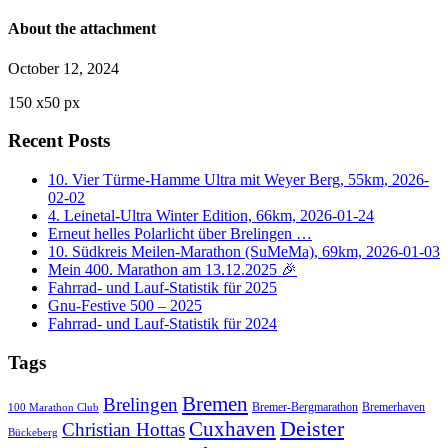
About the attachment
October 12, 2024
150
x
50 px
Recent Posts
10. Vier Türme-Hamme Ultra mit Weyer Berg, 55km, 2026-
02-02
4. Leinetal-Ultra Winter Edition, 66km, 2026-01-24
Erneut helles Polarlicht über Brelingen …
10. Südkreis Meilen-Marathon (SuMeMa), 69km, 2026-01-03
Mein 400. Marathon am 13.12.2025 🎉
Fahrrad- und Lauf-Statistik für 2025
Gnu-Festive 500 – 2025
Fahrrad- und Lauf-Statistik für 2024
Tags
Bremen
Brelingen
Bremer-Bergmarathon
Bremerhaven
100 Marathon Club
Cuxhaven
Deister
Christian Hottas
Bückeberg