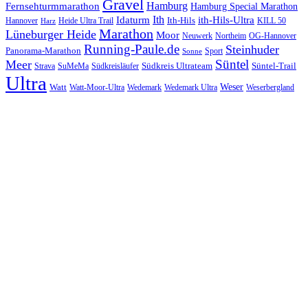
Gravel
Hamburg
Fernsehturmmarathon
Hamburg Special Marathon
Ith
Idaturm
ith-Hils-Ultra
Ith-Hils
Hannover
Heide Ultra Trail
KILL 50
Harz
Marathon
Lüneburger Heide
Moor
Neuwerk
Northeim
OG-Hannover
Running-Paule.de
Steinhuder
Panorama-Marathon
Sport
Sonne
Süntel
Meer
Südkreis Ultrateam
Süntel-Trail
SuMeMa
Südkreisläufer
Strava
Ultra
Watt
Weser
Wedemark
Watt-Moor-Ultra
Wedemark Ultra
Weserbergland