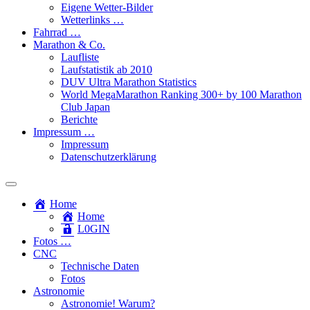
Eigene Wetter-Bilder
Wetterlinks …
Fahrrad …
Marathon & Co.
Laufliste
Laufstatistik ab 2010
DUV Ultra Marathon Statistics
World MegaMarathon Ranking 300+ by 100 Marathon
Club Japan
Berichte
Impressum …
Impressum
Datenschutzerklärung
Toggle
search
Home
field
Home
L​0​​GIN
Fotos …
CNC
Technische Daten
Fotos
Astronomie
Astronomie! Warum?