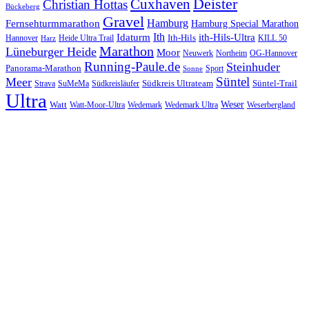
Cuxhaven
Deister
Christian Hottas
Bückeberg
Gravel
Hamburg
Fernsehturmmarathon
Hamburg Special Marathon
Ith
Idaturm
ith-Hils-Ultra
Ith-Hils
Hannover
Heide Ultra Trail
KILL 50
Harz
Marathon
Lüneburger Heide
Moor
Neuwerk
Northeim
OG-Hannover
Running-Paule.de
Steinhuder
Panorama-Marathon
Sport
Sonne
Süntel
Meer
Südkreis Ultrateam
Süntel-Trail
SuMeMa
Südkreisläufer
Strava
Ultra
Watt
Weser
Wedemark
Watt-Moor-Ultra
Wedemark Ultra
Weserbergland