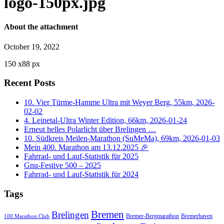
logo-150px.jpg
About the attachment
October 19, 2022
150
x
88 px
Recent Posts
10. Vier Türme-Hamme Ultra mit Weyer Berg, 55km, 2026-
02-02
4. Leinetal-Ultra Winter Edition, 66km, 2026-01-24
Erneut helles Polarlicht über Brelingen …
10. Südkreis Meilen-Marathon (SuMeMa), 69km, 2026-01-03
Mein 400. Marathon am 13.12.2025 🎉
Fahrrad- und Lauf-Statistik für 2025
Gnu-Festive 500 – 2025
Fahrrad- und Lauf-Statistik für 2024
Tags
Bremen
Brelingen
Bremer-Bergmarathon
Bremerhaven
100 Marathon Club