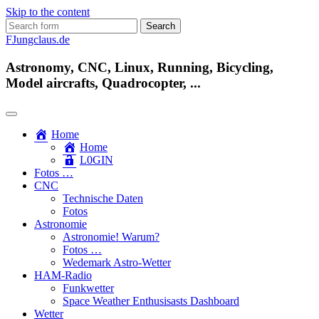
Skip to the content
Search
for:
FJungclaus.de
Astronomy, CNC, Linux, Running, Bicycling,
Model aircrafts, Quadrocopter, ...
Home
Home
L​0​​GIN
Fotos …
CNC
Technische Daten
Fotos
Astronomie
Astronomie! Warum?
Fotos …
Wedemark Astro-Wetter
HAM-Radio
Funkwetter
Space Weather Enthusisasts Dashboard
Wetter