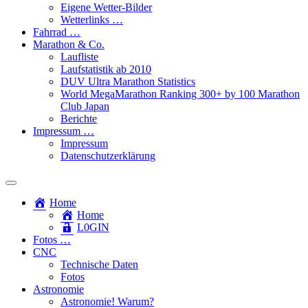
Eigene Wetter-Bilder
Wetterlinks …
Fahrrad …
Marathon & Co.
Laufliste
Laufstatistik ab 2010
DUV Ultra Marathon Statistics
World MegaMarathon Ranking 300+ by 100 Marathon
Club Japan
Berichte
Impressum …
Impressum
Datenschutzerklärung
Toggle
search
Home
field
Home
L​0​​GIN
Fotos …
CNC
Technische Daten
Fotos
Astronomie
Astronomie! Warum?