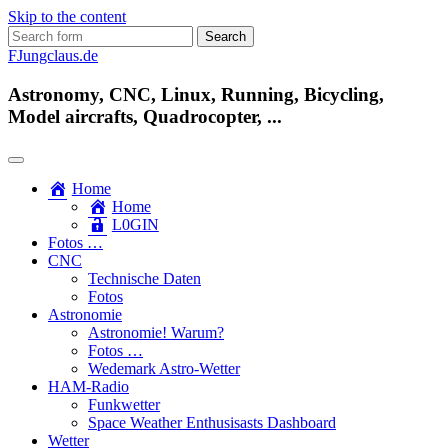
Skip to the content
Search
for:
FJungclaus.de
Astronomy, CNC, Linux, Running, Bicycling,
Model aircrafts, Quadrocopter, ...
Home
Home
L​0​​GIN
Fotos …
CNC
Technische Daten
Fotos
Astronomie
Astronomie! Warum?
Fotos …
Wedemark Astro-Wetter
HAM-Radio
Funkwetter
Space Weather Enthusisasts Dashboard
Wetter