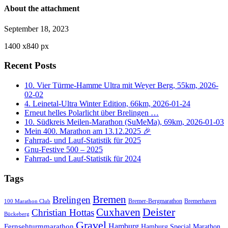
About the attachment
September 18, 2023
1400
x
840 px
Recent Posts
10. Vier Türme-Hamme Ultra mit Weyer Berg, 55km, 2026-
02-02
4. Leinetal-Ultra Winter Edition, 66km, 2026-01-24
Erneut helles Polarlicht über Brelingen …
10. Südkreis Meilen-Marathon (SuMeMa), 69km, 2026-01-03
Mein 400. Marathon am 13.12.2025 🎉
Fahrrad- und Lauf-Statistik für 2025
Gnu-Festive 500 – 2025
Fahrrad- und Lauf-Statistik für 2024
Tags
Bremen
Brelingen
Bremer-Bergmarathon
Bremerhaven
100 Marathon Club
Cuxhaven
Deister
Christian Hottas
Bückeberg
Gravel
Hamburg
Fernsehturmmarathon
Hamburg Special Marathon