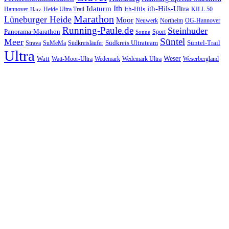
Ith
Idaturm
ith-Hils-Ultra
Ith-Hils
Hannover
Heide Ultra Trail
KILL 50
Harz
Marathon
Lüneburger Heide
Moor
Neuwerk
Northeim
OG-Hannover
Running-Paule.de
Steinhuder
Panorama-Marathon
Sport
Sonne
Süntel
Meer
Südkreis Ultrateam
Süntel-Trail
SuMeMa
Südkreisläufer
Strava
Ultra
Watt
Weser
Wedemark
Watt-Moor-Ultra
Wedemark Ultra
Weserbergland