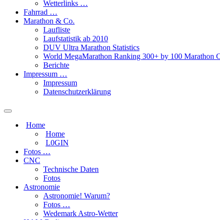
Wetterlinks …
Fahrrad …
Marathon & Co.
Laufliste
Laufstatistik ab 2010
DUV Ultra Marathon Statistics
World MegaMarathon Ranking 300+ by 100 Marathon C
Berichte
Impressum …
Impressum
Datenschutzerklärung
Toggle
search
Home
field
Home
L​0​​GIN
Fotos …
CNC
Technische Daten
Fotos
Astronomie
Astronomie! Warum?
Fotos …
Wedemark Astro-Wetter