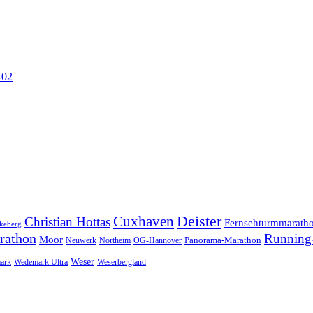
-02
Cuxhaven
Deister
Christian Hottas
Fernsehturmmarath
keberg
rathon
Running-
Moor
Panorama-Marathon
Neuwerk
Northeim
OG-Hannover
Weser
ark
Wedemark Ultra
Weserbergland