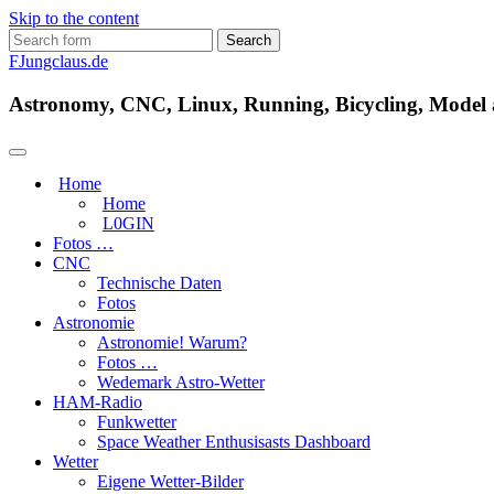
Skip to the content
Search
for:
FJungclaus.de
Astronomy, CNC, Linux, Running, Bicycling, Model ai
Home
Home
L​0​​GIN
Fotos …
CNC
Technische Daten
Fotos
Astronomie
Astronomie! Warum?
Fotos …
Wedemark Astro-Wetter
HAM-Radio
Funkwetter
Space Weather Enthusisasts Dashboard
Wetter
Eigene Wetter-Bilder