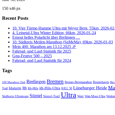
150
x
46 px
Recent Posts
10. Vier Türme-Hamme Ultra mit Weyer Berg, 55km, 2026-02
4. Leinetal-Ultra Winter Edition, 66km, 2026-01-24
Erneut helles Polarlicht über Brelingen …
10. Südkreis Meilen-Marathon (SuMeMa), 69km, 2026-01-03
Mein 400. Marathon am 13.12.2025 🎉
Fahrrad- und Lauf-Statistik für 2025
Gnu-Festive 500 – 2025
Fahrrad- und Lauf-Statistik für 2024
Tags
Bremen
Brelingen
Bremer-Bergmarathon
Bremerhaven
100 Marathon Club
Büc
Ma
Lüneburger Heide
Ith
Idaturm
ith-Hils-Ultra
Ith-Hils
Trail
KILL 50
Ultra
Süntel
Südkreis Ultrateam
Süntel-Trail
Watt
Wedem
Watt-Moor-Ultra