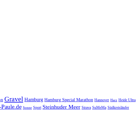
Gravel
Hamburg
on
Hamburg Special Marathon
Hannover
Heide Ultra
Harz
Paule.de
Steinhuder Meer
SuMeMa
Südkreisläufer
Sport
Strava
Sonne