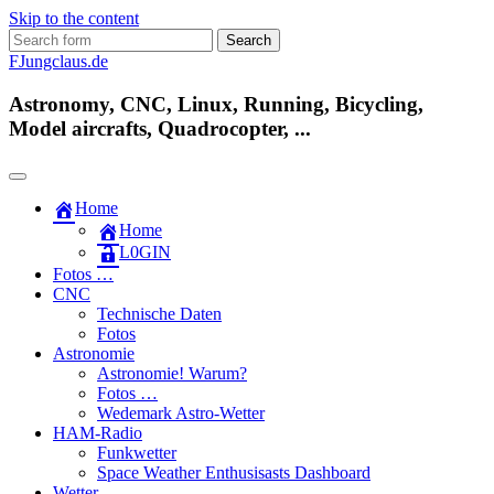
Skip to the content
Search
for:
FJungclaus.de
Astronomy, CNC, Linux, Running, Bicycling,
Model aircrafts, Quadrocopter, ...
Home
Home
L​0​​GIN
Fotos …
CNC
Technische Daten
Fotos
Astronomie
Astronomie! Warum?
Fotos …
Wedemark Astro-Wetter
HAM-Radio
Funkwetter
Space Weather Enthusisasts Dashboard
Wetter