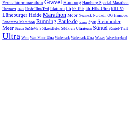
Gravel
Hamburg
Fernsehturmmarathon
Hamburg Special Marathon
Ith
Idaturm
ith-Hils-Ultra
Ith-Hils
Hannover
Heide Ultra Trail
KILL 50
Harz
Marathon
Lüneburger Heide
Moor
Neuwerk
Northeim
OG-Hannover
Running-Paule.de
Steinhuder
Panorama-Marathon
Sport
Sonne
Süntel
Meer
Südkreis Ultrateam
Süntel-Trail
SuMeMa
Südkreisläufer
Strava
Ultra
Watt
Weser
Wedemark
Watt-Moor-Ultra
Wedemark Ultra
Weserbergland