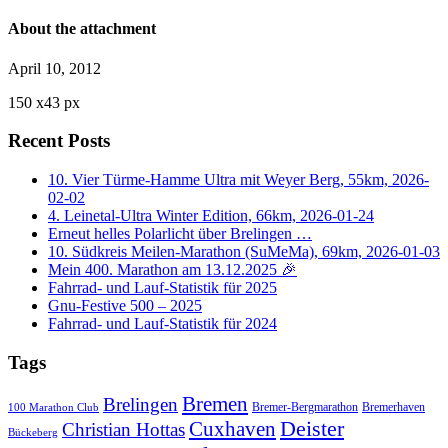
About the attachment
April 10, 2012
150
x
43 px
Recent Posts
10. Vier Türme-Hamme Ultra mit Weyer Berg, 55km, 2026-
02-02
4. Leinetal-Ultra Winter Edition, 66km, 2026-01-24
Erneut helles Polarlicht über Brelingen …
10. Südkreis Meilen-Marathon (SuMeMa), 69km, 2026-01-03
Mein 400. Marathon am 13.12.2025 🎉
Fahrrad- und Lauf-Statistik für 2025
Gnu-Festive 500 – 2025
Fahrrad- und Lauf-Statistik für 2024
Tags
Bremen
Brelingen
Bremer-Bergmarathon
Bremerhaven
100 Marathon Club
Cuxhaven
Deister
Christian Hottas
Bückeberg