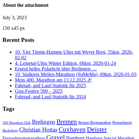
About the attachment
July 3, 2023
150
x
45 px
Recent Posts
10. Vier Türme-Hamme Ultra mit Weyer Berg, 55km, 2026-
02-02
4. Leinetal-Ultra Winter Edition, 66km, 2026-01-24
Erneut helles Polarlicht über Brelingen …
10. Südkreis Meilen-Marathon (SuMeMa), 69km, 2026-01-03
Mein 400. Marathon am 13.12.2025 🎉
Fahrrad- und Lauf-Statistik für 2025
Gnu-Festive 500 – 2025
Fahrrad- und Lauf-Statistik für 2024
Tags
Bremen
Brelingen
Bremer-Bergmarathon
Bremerhaven
100 Marathon Club
Cuxhaven
Deister
Christian Hottas
Bückeberg
Gravel
Hamburg
Fernsehturmmarathon
Hamburg Special Marathon