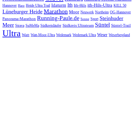
Ith
Idaturm
ith-Hils-Ultra
Ith-Hils
Hannover
Heide Ultra Trail
KILL 50
Harz
Marathon
Lüneburger Heide
Moor
Neuwerk
Northeim
OG-Hannover
Running-Paule.de
Steinhuder
Panorama-Marathon
Sport
Sonne
Süntel
Meer
Südkreis Ultrateam
Süntel-Trail
SuMeMa
Südkreisläufer
Strava
Ultra
Watt
Weser
Wedemark
Watt-Moor-Ultra
Wedemark Ultra
Weserbergland