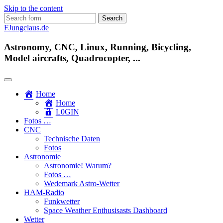
Skip to the content
Search
for:
FJungclaus.de
Astronomy, CNC, Linux, Running, Bicycling,
Model aircrafts, Quadrocopter, ...
Home
Home
L​0​​GIN
Fotos …
CNC
Technische Daten
Fotos
Astronomie
Astronomie! Warum?
Fotos …
Wedemark Astro-Wetter
HAM-Radio
Funkwetter
Space Weather Enthusisasts Dashboard
Wetter