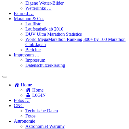
Eigene Wetter-Bilder
Wetterlinks …
Fahrrad …
Marathon & Co.
Laufliste
Laufstatistik ab 2010
DUV Ultra Marathon Statistics
World MegaMarathon Ranking 300+ by 100 Marathon
Club Japan
Berichte
Impressum …
Impressum
Datenschutzerklärung
Toggle
search
Home
field
Home
L​0​​GIN
Fotos …
CNC
Technische Daten
Fotos
Astronomie
Astronomie! Warum?