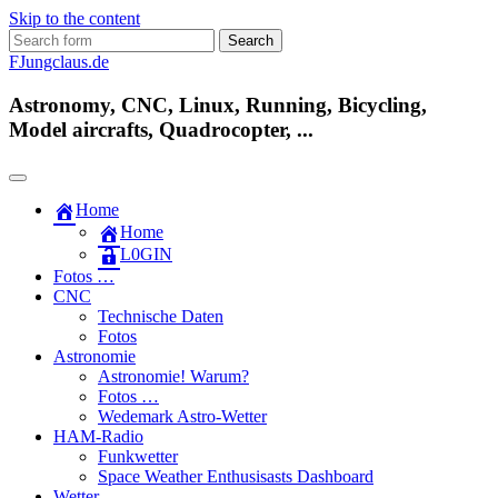
Skip to the content
Search
for:
FJungclaus.de
Astronomy, CNC, Linux, Running, Bicycling,
Model aircrafts, Quadrocopter, ...
Home
Home
L​0​​GIN
Fotos …
CNC
Technische Daten
Fotos
Astronomie
Astronomie! Warum?
Fotos …
Wedemark Astro-Wetter
HAM-Radio
Funkwetter
Space Weather Enthusisasts Dashboard
Wetter