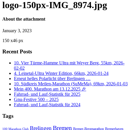
logo-150px-IMG_8974.jpg
About the attachment
January 3, 2023
150
x
46 px
Recent Posts
10. Vier Türme-Hamme Ultra mit Weyer Berg, 55km, 2026-
02-02
4. Leinetal-Ultra Winter Edition, 66km, 2026-01-24
Erneut helles Polarlicht über Brelingen …
10. Südkreis Meilen-Marathon (SuMeMa), 69km, 2026-01-03
Mein 400. Marathon am 13.12.2025 🎉
Fahrrad- und Lauf-Statistik für 2025
Gnu-Festive 500 – 2025
Fahrrad- und Lauf-Statistik für 2024
Tags
Bremen
Brelingen
Bremer-Bergmarathon
Bremerhaven
100 Marathon Club