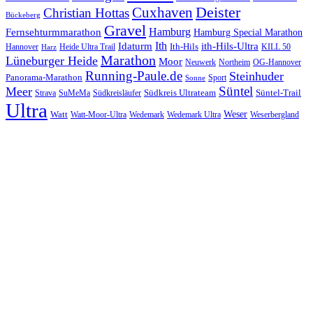
Cuxhaven
Deister
Christian Hottas
Bückeberg
Gravel
Hamburg
Fernsehturmmarathon
Hamburg Special Marathon
Ith
Idaturm
ith-Hils-Ultra
Ith-Hils
Hannover
Heide Ultra Trail
KILL 50
Harz
Marathon
Lüneburger Heide
Moor
Neuwerk
Northeim
OG-Hannover
Running-Paule.de
Steinhuder
Panorama-Marathon
Sport
Sonne
Süntel
Meer
Südkreis Ultrateam
Süntel-Trail
SuMeMa
Südkreisläufer
Strava
Ultra
Watt
Weser
Wedemark
Watt-Moor-Ultra
Wedemark Ultra
Weserbergland