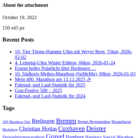
About the attachment
October 19, 2022
150
x
65 px
Recent Posts
10. Vier Türme-Hamme Ultra mit Weyer Berg, 55km, 2026-
02-02
4. Leinetal-Ultra Winter Edition, 66km, 2026-01-24
Erneut helles Polarlicht über Brelingen …
10. Südkreis Meilen-Marathon (SuMeMa), 69km, 2026-01-03
Mein 400. Marathon am 13.12.2025 🎉
Fahrrad- und Lauf-Statistik für 2025
Gnu-Festive 500 – 2025
Fahrrad- und Lauf-Statistik für 2024
Tags
Bremen
Brelingen
Bremer-Bergmarathon
Bremerhaven
100 Marathon Club
Cuxhaven
Deister
Christian Hottas
Bückeberg
Gravel
Hamburg
Fernsehturmmarathon
Hamburg Special Marathon