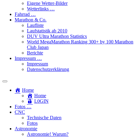
Eigene Wetter-Bilder
Wetterlinks …
Fahrrad …
Marathon & Co.
Laufliste
Laufstatistik ab 2010
DUV Ultra Marathon Statistics
World MegaMarathon Ranking 300+ by 100 Marathon
Club Japan
Berichte
Impressum …
Impressum
Datenschutzerklärung
Toggle
search
Home
field
Home
L​0​​GIN
Fotos …
CNC
Technische Daten
Fotos
Astronomie
Astronomie! Warum?