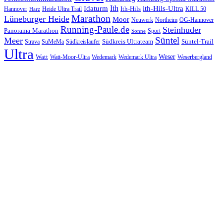
Ith
Idaturm
ith-Hils-Ultra
Ith-Hils
Hannover
Heide Ultra Trail
KILL 50
Harz
Marathon
Lüneburger Heide
Moor
Neuwerk
Northeim
OG-Hannover
Running-Paule.de
Steinhuder
Panorama-Marathon
Sport
Sonne
Süntel
Meer
Südkreis Ultrateam
Süntel-Trail
SuMeMa
Südkreisläufer
Strava
Ultra
Watt
Weser
Wedemark
Watt-Moor-Ultra
Wedemark Ultra
Weserbergland