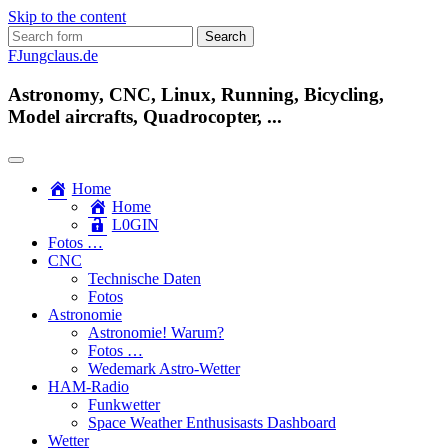
Skip to the content
Search
for:
FJungclaus.de
Astronomy, CNC, Linux, Running, Bicycling,
Model aircrafts, Quadrocopter, ...
Home
Home
L​0​​GIN
Fotos …
CNC
Technische Daten
Fotos
Astronomie
Astronomie! Warum?
Fotos …
Wedemark Astro-Wetter
HAM-Radio
Funkwetter
Space Weather Enthusisasts Dashboard
Wetter