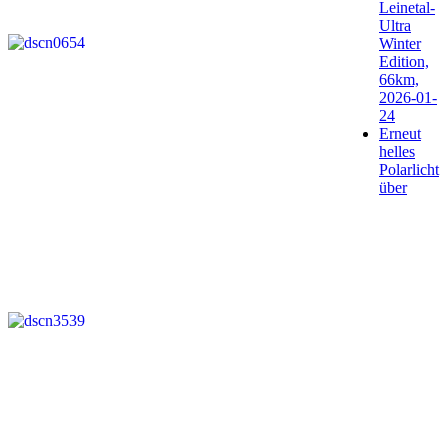
Leinetal-
Ultra
Winter
Edition,
66km,
2026-01-
24
Erneut
helles
Polarlicht
über