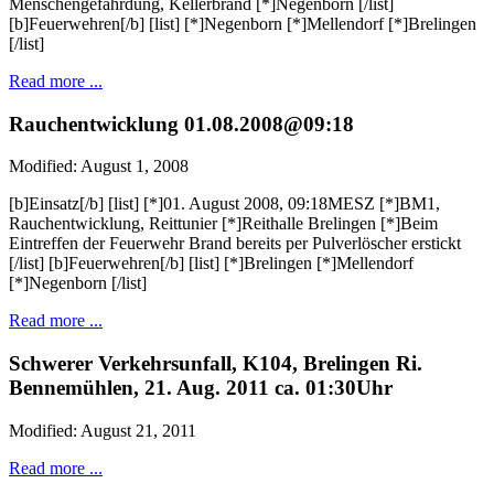
Menschengefährdung, Kellerbrand [*]Negenborn [/list]
[b]Feuerwehren[/b] [list] [*]Negenborn [*]Mellendorf [*]Brelingen
[/list]
Read more ...
Rauchentwicklung 01.08.2008@09:18
Modified: August 1, 2008
[b]Einsatz[/b] [list] [*]01. August 2008, 09:18MESZ [*]BM1,
Rauchentwicklung, Reittunier [*]Reithalle Brelingen [*]Beim
Eintreffen der Feuerwehr Brand bereits per Pulverlöscher erstickt
[/list] [b]Feuerwehren[/b] [list] [*]Brelingen [*]Mellendorf
[*]Negenborn [/list]
Read more ...
Schwerer Verkehrsunfall, K104, Brelingen Ri.
Bennemühlen, 21. Aug. 2011 ca. 01:30Uhr
Modified: August 21, 2011
Read more ...