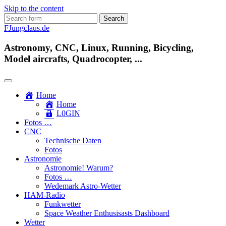
Skip to the content
Search
for:
FJungclaus.de
Astronomy, CNC, Linux, Running, Bicycling,
Model aircrafts, Quadrocopter, ...
Home
Home
L​0​​GIN
Fotos …
CNC
Technische Daten
Fotos
Astronomie
Astronomie! Warum?
Fotos …
Wedemark Astro-Wetter
HAM-Radio
Funkwetter
Space Weather Enthusisasts Dashboard
Wetter