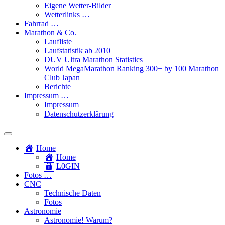
Eigene Wetter-Bilder
Wetterlinks …
Fahrrad …
Marathon & Co.
Laufliste
Laufstatistik ab 2010
DUV Ultra Marathon Statistics
World MegaMarathon Ranking 300+ by 100 Marathon
Club Japan
Berichte
Impressum …
Impressum
Datenschutzerklärung
Toggle
search
Home
field
Home
L​0​​GIN
Fotos …
CNC
Technische Daten
Fotos
Astronomie
Astronomie! Warum?