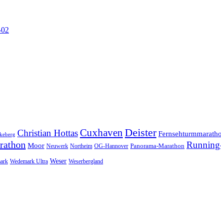
-02
Cuxhaven
Deister
Christian Hottas
Fernsehturmmarath
keberg
rathon
Running-
Moor
Panorama-Marathon
Neuwerk
Northeim
OG-Hannover
Weser
ark
Wedemark Ultra
Weserbergland