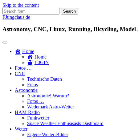
Skip to the content
Search
for:
FJungclaus.de
Astronomy, CNC, Linux, Running, Bicycling, Model ai
Home
Home
L​0​​GIN
Fotos …
CNC
Technische Daten
Fotos
Astronomie
Astronomie! Warum?
Fotos …
Wedemark Astro-Wetter
HAM-Radio
Funkwetter
Space Weather Enthusisasts Dashboard
Wetter
Eigene Wetter-Bilder