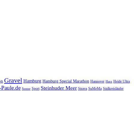
Gravel
Hamburg
on
Hamburg Special Marathon
Hannover
Heide Ultra
Harz
Paule.de
Steinhuder Meer
SuMeMa
Südkreisläufer
Sport
Strava
Sonne