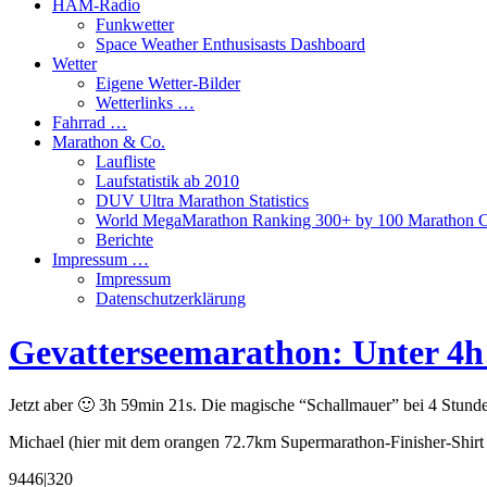
HAM-Radio
Funkwetter
Space Weather Enthusisasts Dashboard
Wetter
Eigene Wetter-Bilder
Wetterlinks …
Fahrrad …
Marathon & Co.
Laufliste
Laufstatistik ab 2010
DUV Ultra Marathon Statistics
World MegaMarathon Ranking 300+ by 100 Marathon C
Berichte
Impressum …
Impressum
Datenschutzerklärung
Gevatterseemarathon: Unter 4h
Jetzt aber 🙂 3h 59min 21s. Die magische “Schallmauer” bei 4 Stund
Michael (hier mit dem orangen 72.7km Supermarathon-Finisher-Shirt
9446|320