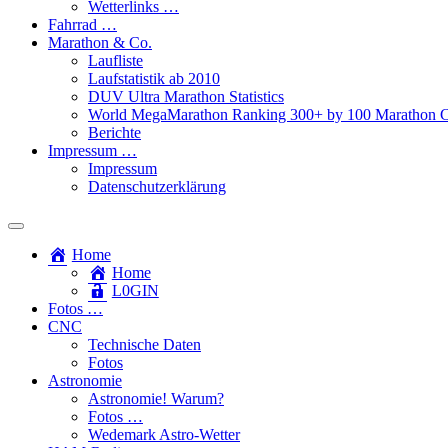
Wetterlinks …
Fahrrad …
Marathon & Co.
Laufliste
Laufstatistik ab 2010
DUV Ultra Marathon Statistics
World MegaMarathon Ranking 300+ by 100 Marathon C
Berichte
Impressum …
Impressum
Datenschutzerklärung
Toggle
search
Home
field
Home
L​0​​GIN
Fotos …
CNC
Technische Daten
Fotos
Astronomie
Astronomie! Warum?
Fotos …
Wedemark Astro-Wetter