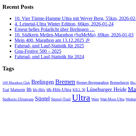
Recent Posts
10. Vier Türme-Hamme Ultra mit Weyer Berg, 55km, 2026-02
4. Leinetal-Ultra Winter Edition, 66km, 2026-01-24
Erneut helles Polarlicht über Brelingen …
10. Südkreis Meilen-Marathon (SuMeMa), 69km, 2026-01-03
Mein 400. Marathon am 13.12.2025 🎉
Fahrrad- und Lauf-Statistik für 2025
Gnu-Festive 500 – 2025
Fahrrad- und Lauf-Statistik für 2024
Tags
Bremen
Brelingen
Bremer-Bergmarathon
Bremerhaven
100 Marathon Club
Büc
Ma
Lüneburger Heide
Ith
Idaturm
ith-Hils-Ultra
Ith-Hils
Trail
KILL 50
Ultra
Süntel
Südkreis Ultrateam
Süntel-Trail
Watt
Wedem
Watt-Moor-Ultra