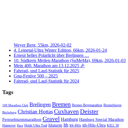
Weyer Berg, 55km, 2026-02-02
4. Leinetal-Ultra Winter Edition, 66km, 2026-01-24
Erneut helles Polarlicht über Brelingen …
10. Südkreis Meilen-Marathon (SuMeMa), 69km, 2026-01-03
Mein 400. Marathon am 13.12.2025 🎉
Fahrrad- und Lauf-Statistik für 2025
Gnu-Festive 500 – 2025
Fahrrad- und Lauf-Statistik für 2024
Tags
Bremen
Brelingen
Bremer-Bergmarathon
Bremerhaven
100 Marathon Club
Cuxhaven
Deister
Christian Hottas
Bückeberg
Gravel
Hamburg
Fernsehturmmarathon
Hamburg Special Marathon
Ith
Idaturm
ith-Hils-Ultra
Ith-Hils
Hannover
Heide Ultra Trail
KILL 50
Harz