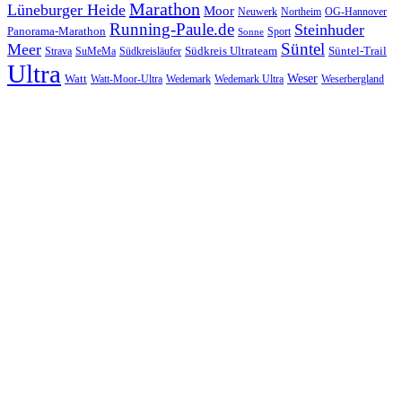
Marathon
Lüneburger Heide
Moor
Neuwerk
Northeim
OG-Hannover
Running-Paule.de
Steinhuder
Panorama-Marathon
Sport
Sonne
Süntel
Meer
Südkreis Ultrateam
Süntel-Trail
SuMeMa
Südkreisläufer
Strava
Ultra
Watt
Weser
Wedemark
Watt-Moor-Ultra
Wedemark Ultra
Weserbergland