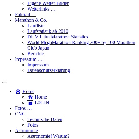
Eigene Wetter-Bilder
Wetterlinks …
Fahrrad …
Marathon & Co.
Laufliste
Laufstatistik ab 2010
DUV Ultra Marathon Statistics
World MegaMarathon Ranking 300+ by 100 Marathon
Club Japan
Berichte
Impressum …
Impressum
Datenschutzerklärung
Toggle
search
Home
field
Home
L​0​​GIN
Fotos …
CNC
Technische Daten
Fotos
Astronomie
Astronomie! Warum?