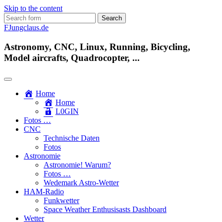
Skip to the content
Search
for:
FJungclaus.de
Astronomy, CNC, Linux, Running, Bicycling,
Model aircrafts, Quadrocopter, ...
Home
Home
L​0​​GIN
Fotos …
CNC
Technische Daten
Fotos
Astronomie
Astronomie! Warum?
Fotos …
Wedemark Astro-Wetter
HAM-Radio
Funkwetter
Space Weather Enthusisasts Dashboard
Wetter