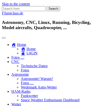
Skip to the content
Search
for:
FJungclaus.de
Astronomy, CNC, Linux, Running, Bicycling,
Model aircrafts, Quadrocopter, ...
Home
Home
L​0​​GIN
Fotos …
CNC
Technische Daten
Fotos
Astronomie
Astronomie! Warum?
Fotos …
Wedemark Astro-Wetter
HAM-Radio
Funkwetter
Space Weather Enthusisasts Dashboard
Wetter