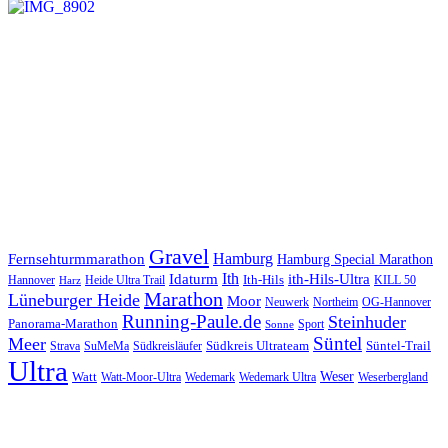
Gravel
Hamburg
Fernsehturmmarathon
Hamburg Special Marathon
Ith
Idaturm
ith-Hils-Ultra
Ith-Hils
Hannover
Heide Ultra Trail
KILL 50
Harz
Marathon
Lüneburger Heide
Moor
Neuwerk
Northeim
OG-Hannover
Running-Paule.de
Steinhuder
Panorama-Marathon
Sport
Sonne
Süntel
Meer
Südkreis Ultrateam
Süntel-Trail
SuMeMa
Südkreisläufer
Strava
Ultra
Watt
Weser
Wedemark
Watt-Moor-Ultra
Wedemark Ultra
Weserbergland