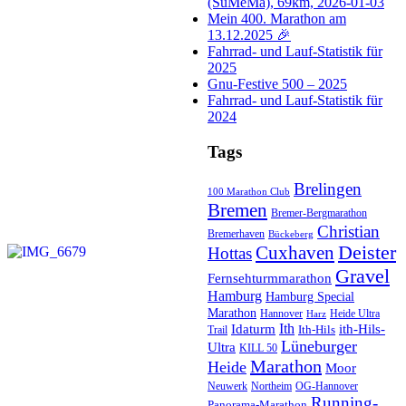
(SuMeMa), 69km, 2026-01-03
Mein 400. Marathon am
13.12.2025 🎉
Fahrrad- und Lauf-Statistik für
2025
Gnu-Festive 500 – 2025
Fahrrad- und Lauf-Statistik für
2024
Tags
Brelingen
100 Marathon Club
Bremen
Bremer-Bergmarathon
Christian
Bremerhaven
Bückeberg
Cuxhaven
Deister
Hottas
Gravel
Fernsehturmmarathon
Hamburg
Hamburg Special
Marathon
Hannover
Heide Ultra
Harz
Ith
Idaturm
ith-Hils-
Ith-Hils
Trail
Lüneburger
Ultra
KILL 50
Marathon
Heide
Moor
Neuwerk
Northeim
OG-Hannover
Running-
Panorama-Marathon