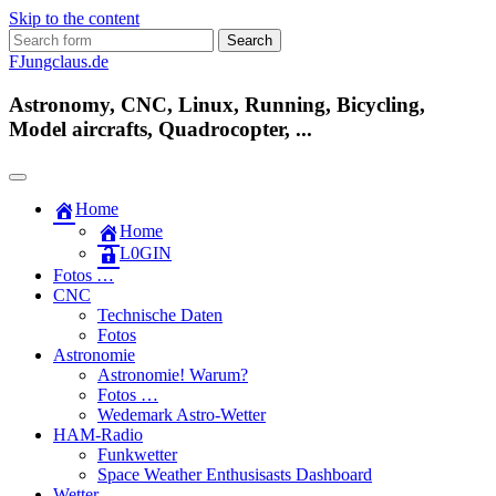
Skip to the content
Search
for:
FJungclaus.de
Astronomy, CNC, Linux, Running, Bicycling,
Model aircrafts, Quadrocopter, ...
Home
Home
L​0​​GIN
Fotos …
CNC
Technische Daten
Fotos
Astronomie
Astronomie! Warum?
Fotos …
Wedemark Astro-Wetter
HAM-Radio
Funkwetter
Space Weather Enthusisasts Dashboard
Wetter