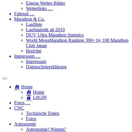
Eigene Wetter-Bilder
Wetterlinks …
Fahrrad …
Marathon & Co.
Laufliste
Laufstatistik ab 2010
DUV Ultra Marathon Statistics
World MegaMarathon Ranking 300+ by 100 Marathon
Club Japan
Berichte
Impressum …
Impressum
Datenschutzerklärung
Toggle
search
Home
field
Home
L​0​​GIN
Fotos …
CNC
Technische Daten
Fotos
Astronomie
Astronomie! Warum?