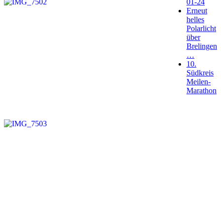
01-24
Erneut
helles
Polarlicht
über
Brelingen
…
10.
Südkreis
Meilen-
Marathon