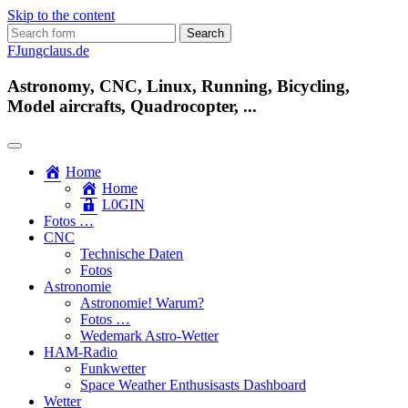
Skip to the content
Search
for:
FJungclaus.de
Astronomy, CNC, Linux, Running, Bicycling,
Model aircrafts, Quadrocopter, ...
Home
Home
L​0​​GIN
Fotos …
CNC
Technische Daten
Fotos
Astronomie
Astronomie! Warum?
Fotos …
Wedemark Astro-Wetter
HAM-Radio
Funkwetter
Space Weather Enthusisasts Dashboard
Wetter