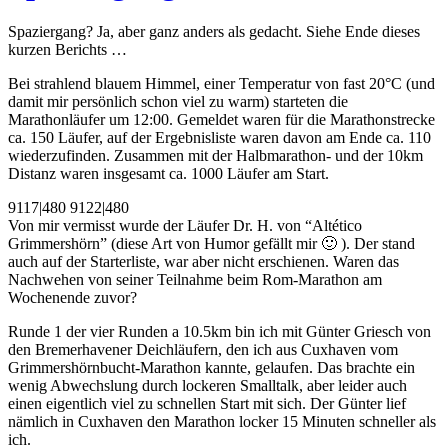
Spaziergang? Ja, aber ganz anders als gedacht. Siehe Ende dieses
kurzen Berichts …
Bei strahlend blauem Himmel, einer Temperatur von fast 20°C (und
damit mir persönlich schon viel zu warm) starteten die
Marathonläufer um 12:00. Gemeldet waren für die Marathonstrecke
ca. 150 Läufer, auf der Ergebnisliste waren davon am Ende ca. 110
wiederzufinden. Zusammen mit der Halbmarathon- und der 10km
Distanz waren insgesamt ca. 1000 Läufer am Start.
9117|480
9122|480
Von mir vermisst wurde der Läufer Dr. H. von “Altético
Grimmershörn” (diese Art von Humor gefällt mir 🙂 ). Der stand
auch auf der Starterliste, war aber nicht erschienen. Waren das
Nachwehen von seiner Teilnahme beim Rom-Marathon am
Wochenende zuvor?
Runde 1 der vier Runden a 10.5km bin ich mit Günter Griesch von
den Bremerhavener Deichläufern, den ich aus Cuxhaven vom
Grimmershörnbucht-Marathon kannte, gelaufen. Das brachte ein
wenig Abwechslung durch lockeren Smalltalk, aber leider auch
einen eigentlich viel zu schnellen Start mit sich. Der Günter lief
nämlich in Cuxhaven den Marathon locker 15 Minuten schneller als
ich.