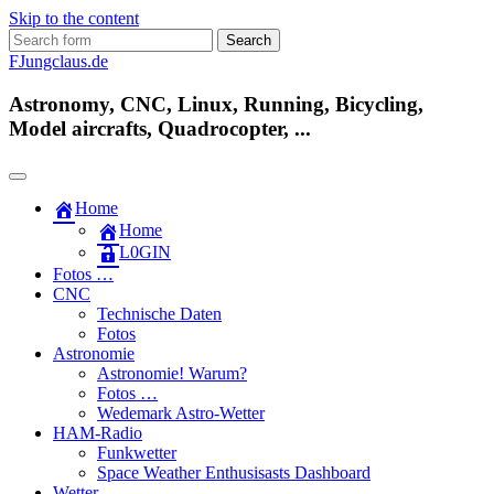
Skip to the content
Search
for:
FJungclaus.de
Astronomy, CNC, Linux, Running, Bicycling,
Model aircrafts, Quadrocopter, ...
Home
Home
L​0​​GIN
Fotos …
CNC
Technische Daten
Fotos
Astronomie
Astronomie! Warum?
Fotos …
Wedemark Astro-Wetter
HAM-Radio
Funkwetter
Space Weather Enthusisasts Dashboard
Wetter