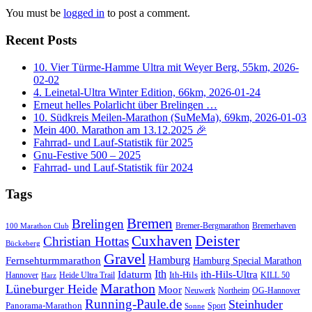
You must be
logged in
to post a comment.
Recent Posts
10. Vier Türme-Hamme Ultra mit Weyer Berg, 55km, 2026-
02-02
4. Leinetal-Ultra Winter Edition, 66km, 2026-01-24
Erneut helles Polarlicht über Brelingen …
10. Südkreis Meilen-Marathon (SuMeMa), 69km, 2026-01-03
Mein 400. Marathon am 13.12.2025 🎉
Fahrrad- und Lauf-Statistik für 2025
Gnu-Festive 500 – 2025
Fahrrad- und Lauf-Statistik für 2024
Tags
Bremen
Brelingen
Bremer-Bergmarathon
Bremerhaven
100 Marathon Club
Cuxhaven
Deister
Christian Hottas
Bückeberg
Gravel
Hamburg
Fernsehturmmarathon
Hamburg Special Marathon
Ith
Idaturm
ith-Hils-Ultra
Ith-Hils
Hannover
Heide Ultra Trail
KILL 50
Harz
Marathon
Lüneburger Heide
Moor
Neuwerk
Northeim
OG-Hannover
Running-Paule.de
Steinhuder
Panorama-Marathon
Sport
Sonne