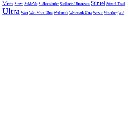
Süntel
Meer
Südkreis Ultrateam
Süntel-Trail
SuMeMa
Südkreisläufer
Strava
Ultra
Watt
Weser
Wedemark
Watt-Moor-Ultra
Wedemark Ultra
Weserbergland