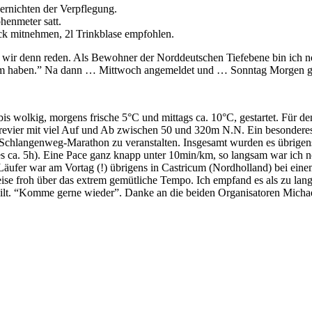
rnichten der Verpflegung.
henmeter satt.
ack mitnehmen, 2l Trinkblase empfohlen.
wir denn reden. Als Bewohner der Norddeutschen Tiefebene bin ich no
Hm haben.” Na dann … Mittwoch angemeldet und … Sonntag Morgen ge
is wolkig, morgens frische 5°C und mittags ca. 10°C, gestartet. Für d
aufrevier mit viel Auf und Ab zwischen 50 und 320m N.N. Ein besonde
en Schlangenweg-Marathon zu veranstalten. Insgesamt wurden es übrig
n es ca. 5h). Eine Pace ganz knapp unter 10min/km, so langsam war ic
er Läufer war am Vortag (!) übrigens in Castricum (Nordholland) bei e
se froh über das extrem gemütliche Tempo. Ich empfand es als zu lan
r gilt. “Komme gerne wieder”. Danke an die beiden Organisatoren Mich