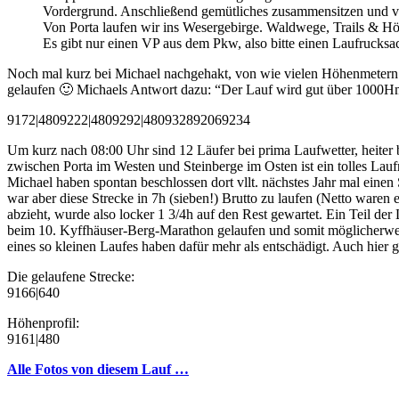
Vordergrund. Anschließend gemütliches zusammensitzen und ve
Von Porta laufen wir ins Wesergebirge. Waldwege, Trails & Hö
Es gibt nur einen VP aus dem Pkw, also bitte einen Laufrucks
Noch mal kurz bei Michael nachgehakt, von wie vielen Höhenmetern 
gelaufen 🙂 Michaels Antwort dazu: “Der Lauf wird gut über 1000
9172|480
9222|480
9292|480
9328
9206
9234
Um kurz nach 08:00 Uhr sind 12 Läufer bei prima Laufwetter, heiter b
zwischen Porta im Westen und Steinberge im Osten ist ein tolles L
Michael haben spontan beschlossen dort vllt. nächstes Jahr mal ein
war aber diese Strecke in 7h (sieben!) Brutto zu laufen (Netto ware
abzieht, wurde also locker 1 3/4h auf den Rest gewartet. Ein Teil d
beim 10. Kyffhäuser-Berg-Marathon gelaufen und somit möglicherwei
eines so kleinen Laufes haben dafür mehr als entschädigt. Auch hie
Die gelaufene Strecke:
9166|640
Höhenprofil:
9161|480
Alle Fotos von diesem Lauf …