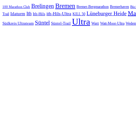
Bremen
Brelingen
Bremer-Bergmarathon
Bremerhaven
100 Marathon Club
Büc
Ma
Lüneburger Heide
Ith
Idaturm
ith-Hils-Ultra
Ith-Hils
Trail
KILL 50
Ultra
Süntel
Südkreis Ultrateam
Süntel-Trail
Watt
Wedem
Watt-Moor-Ultra