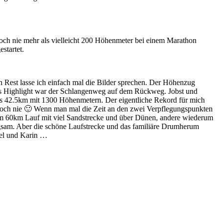
ch nie mehr als vielleicht 200 Höhenmeter bei einem Marathon
startet.
en Rest lasse ich einfach mal die Bilder sprechen. Der Höhenzug
res Highlight war der Schlangenweg auf dem Rückweg. Jobst und
ens 42.5km mit 1300 Höhenmetern. Der eigentliche Rekord für mich
h noch nie 🙂 Wenn man mal die Zeit an den zwei Verpflegungspunkten
inem 60km Lauf mit viel Sandstrecke und über Dünen, andere wiederum
gsam. Aber die schöne Laufstrecke und das familiäre Drumherum
ael und Karin …