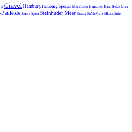
Gravel
Hamburg
on
Hamburg Special Marathon
Hannover
Heide Ultra
Harz
Paule.de
Steinhuder Meer
SuMeMa
Südkreisläufer
Sport
Strava
Sonne