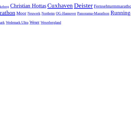
Cuxhaven
Deister
Christian Hottas
Fernsehturmmarath
keberg
rathon
Running-
Moor
Panorama-Marathon
Neuwerk
Northeim
OG-Hannover
Weser
ark
Wedemark Ultra
Weserbergland