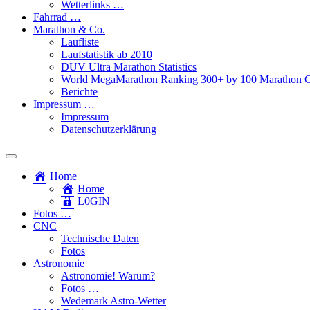
Wetterlinks …
Fahrrad …
Marathon & Co.
Laufliste
Laufstatistik ab 2010
DUV Ultra Marathon Statistics
World MegaMarathon Ranking 300+ by 100 Marathon C
Berichte
Impressum …
Impressum
Datenschutzerklärung
Toggle
search
Home
field
Home
L​0​​GIN
Fotos …
CNC
Technische Daten
Fotos
Astronomie
Astronomie! Warum?
Fotos …
Wedemark Astro-Wetter