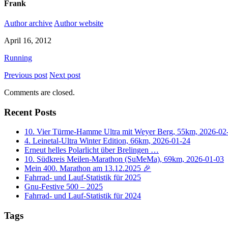
Frank
Author archive
Author website
April 16, 2012
Running
Previous post
Next post
Comments are closed.
Recent Posts
10. Vier Türme-Hamme Ultra mit Weyer Berg, 55km, 2026-02
4. Leinetal-Ultra Winter Edition, 66km, 2026-01-24
Erneut helles Polarlicht über Brelingen …
10. Südkreis Meilen-Marathon (SuMeMa), 69km, 2026-01-03
Mein 400. Marathon am 13.12.2025 🎉
Fahrrad- und Lauf-Statistik für 2025
Gnu-Festive 500 – 2025
Fahrrad- und Lauf-Statistik für 2024
Tags