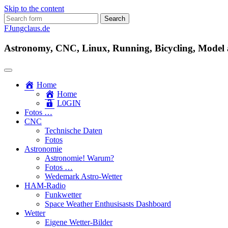
Skip to the content
Search
for:
FJungclaus.de
Astronomy, CNC, Linux, Running, Bicycling, Model ai
Home
Home
L​0​​GIN
Fotos …
CNC
Technische Daten
Fotos
Astronomie
Astronomie! Warum?
Fotos …
Wedemark Astro-Wetter
HAM-Radio
Funkwetter
Space Weather Enthusisasts Dashboard
Wetter
Eigene Wetter-Bilder