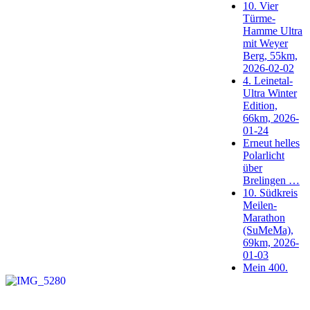
10. Vier
Türme-
Hamme Ultra
mit Weyer
Berg, 55km,
2026-02-02
4. Leinetal-
Ultra Winter
Edition,
66km, 2026-
01-24
Erneut helles
Polarlicht
über
Brelingen …
10. Südkreis
Meilen-
Marathon
(SuMeMa),
69km, 2026-
01-03
Mein 400.