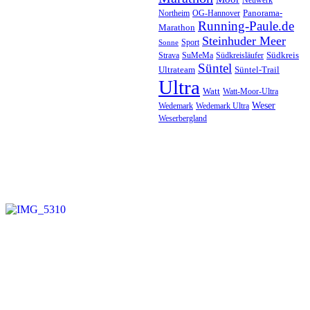
Panorama-
Northeim
OG-Hannover
Running-Paule.de
Marathon
Steinhuder Meer
Sport
Sonne
Südkreis
SuMeMa
Südkreisläufer
Strava
Süntel
Ultrateam
Süntel-Trail
Ultra
Watt
Watt-Moor-Ultra
Weser
Wedemark
Wedemark Ultra
Weserbergland