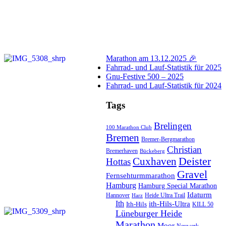
Marathon am 13.12.2025 🎉
Fahrrad- und Lauf-Statistik für 2025
Gnu-Festive 500 – 2025
Fahrrad- und Lauf-Statistik für 2024
Tags
Brelingen
100 Marathon Club
Bremen
Bremer-Bergmarathon
Christian
Bremerhaven
Bückeberg
Cuxhaven
Deister
Hottas
Gravel
Fernsehturmmarathon
Hamburg
Hamburg Special Marathon
Idaturm
Hannover
Heide Ultra Trail
Harz
Ith
ith-Hils-Ultra
Ith-Hils
KILL 50
Lüneburger Heide
Marathon
Moor
Neuwerk