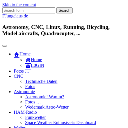
Skip to the content
Search
for:
FJungclaus.de
Astronomy, CNC, Linux, Running, Bicycling,
Model aircrafts, Quadrocopter, ...
Home
Home
L​0​​GIN
Fotos …
CNC
Technische Daten
Fotos
Astronomie
Astronomie! Warum?
Fotos …
Wedemark Astro-Wetter
HAM-Radio
Funkwetter
Space Weather Enthusisasts Dashboard
Wetter