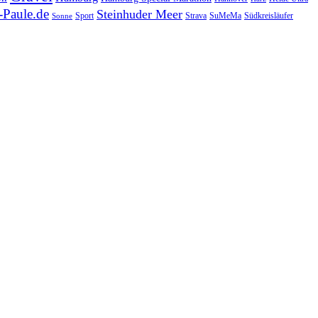
Paule.de
Steinhuder Meer
SuMeMa
Südkreisläufer
Sport
Strava
Sonne