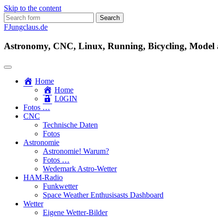
Skip to the content
Search
for:
FJungclaus.de
Astronomy, CNC, Linux, Running, Bicycling, Model ai
Home
Home
L​0​​GIN
Fotos …
CNC
Technische Daten
Fotos
Astronomie
Astronomie! Warum?
Fotos …
Wedemark Astro-Wetter
HAM-Radio
Funkwetter
Space Weather Enthusisasts Dashboard
Wetter
Eigene Wetter-Bilder