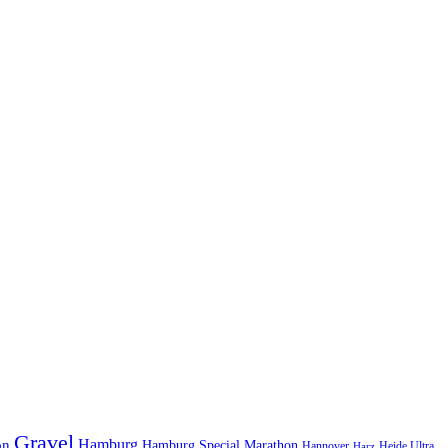
Gravel
Hamburg
on
Hamburg Special Marathon
Hannover
Heide Ultra
Harz