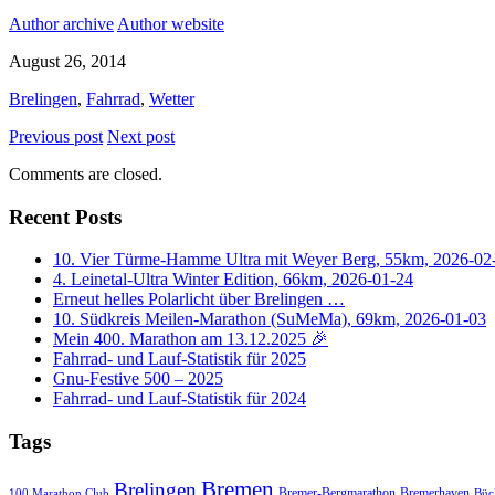
Author archive
Author website
August 26, 2014
Brelingen
,
Fahrrad
,
Wetter
Previous post
Next post
Comments are closed.
Recent Posts
10. Vier Türme-Hamme Ultra mit Weyer Berg, 55km, 2026-02
4. Leinetal-Ultra Winter Edition, 66km, 2026-01-24
Erneut helles Polarlicht über Brelingen …
10. Südkreis Meilen-Marathon (SuMeMa), 69km, 2026-01-03
Mein 400. Marathon am 13.12.2025 🎉
Fahrrad- und Lauf-Statistik für 2025
Gnu-Festive 500 – 2025
Fahrrad- und Lauf-Statistik für 2024
Tags
Bremen
Brelingen
Bremer-Bergmarathon
Bremerhaven
100 Marathon Club
Büc