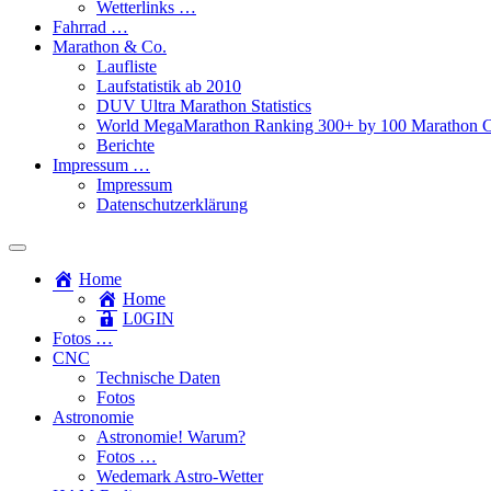
Wetterlinks …
Fahrrad …
Marathon & Co.
Laufliste
Laufstatistik ab 2010
DUV Ultra Marathon Statistics
World MegaMarathon Ranking 300+ by 100 Marathon C
Berichte
Impressum …
Impressum
Datenschutzerklärung
Toggle
search
Home
field
Home
L​0​​GIN
Fotos …
CNC
Technische Daten
Fotos
Astronomie
Astronomie! Warum?
Fotos …
Wedemark Astro-Wetter