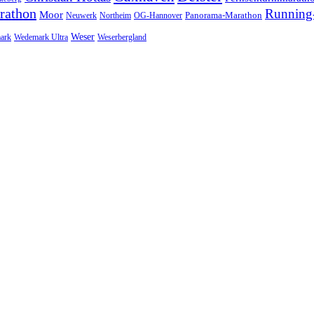
rathon
Running-
Moor
Panorama-Marathon
Neuwerk
Northeim
OG-Hannover
Weser
ark
Wedemark Ultra
Weserbergland