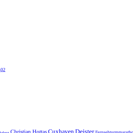
-02
Cuxhaven
Deister
Christian Hottas
Fernsehturmmarath
keberg