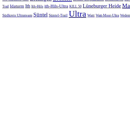
Ma
Lüneburger Heide
Ith
Idaturm
ith-Hils-Ultra
Ith-Hils
Trail
KILL 50
Ultra
Süntel
Südkreis Ultrateam
Süntel-Trail
Watt
Wedem
Watt-Moor-Ultra