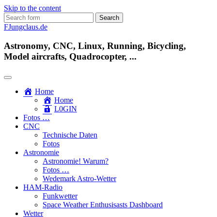
Skip to the content
Search
for:
FJungclaus.de
Astronomy, CNC, Linux, Running, Bicycling,
Model aircrafts, Quadrocopter, ...
Home
Home
L​0​​GIN
Fotos …
CNC
Technische Daten
Fotos
Astronomie
Astronomie! Warum?
Fotos …
Wedemark Astro-Wetter
HAM-Radio
Funkwetter
Space Weather Enthusisasts Dashboard
Wetter