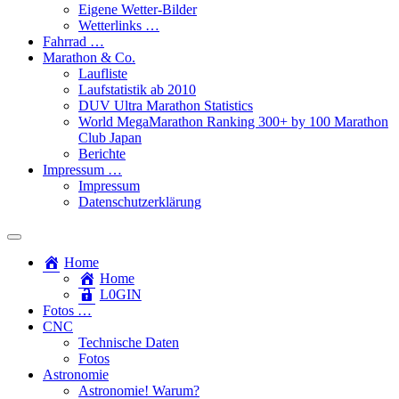
Eigene Wetter-Bilder
Wetterlinks …
Fahrrad …
Marathon & Co.
Laufliste
Laufstatistik ab 2010
DUV Ultra Marathon Statistics
World MegaMarathon Ranking 300+ by 100 Marathon
Club Japan
Berichte
Impressum …
Impressum
Datenschutzerklärung
Toggle
search
Home
field
Home
L​0​​GIN
Fotos …
CNC
Technische Daten
Fotos
Astronomie
Astronomie! Warum?