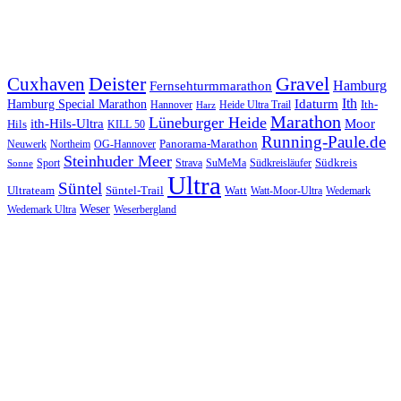
Gravel
Cuxhaven
Deister
Hamburg
Fernsehturmmarathon
Ith
Idaturm
Hamburg Special Marathon
Ith-
Hannover
Heide Ultra Trail
Harz
Marathon
Lüneburger Heide
ith-Hils-Ultra
Moor
Hils
KILL 50
Running-Paule.de
Panorama-Marathon
Neuwerk
Northeim
OG-Hannover
Steinhuder Meer
Südkreis
SuMeMa
Südkreisläufer
Sport
Strava
Sonne
Ultra
Süntel
Ultrateam
Süntel-Trail
Watt
Wedemark
Watt-Moor-Ultra
Weser
Wedemark Ultra
Weserbergland