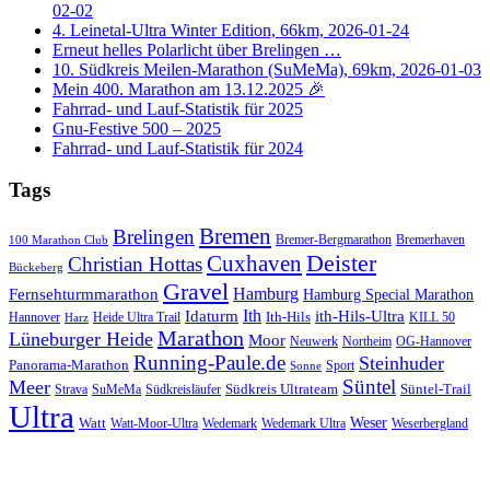
02-02
4. Leinetal-Ultra Winter Edition, 66km, 2026-01-24
Erneut helles Polarlicht über Brelingen …
10. Südkreis Meilen-Marathon (SuMeMa), 69km, 2026-01-03
Mein 400. Marathon am 13.12.2025 🎉
Fahrrad- und Lauf-Statistik für 2025
Gnu-Festive 500 – 2025
Fahrrad- und Lauf-Statistik für 2024
Tags
Bremen
Brelingen
Bremer-Bergmarathon
Bremerhaven
100 Marathon Club
Cuxhaven
Deister
Christian Hottas
Bückeberg
Gravel
Hamburg
Fernsehturmmarathon
Hamburg Special Marathon
Ith
Idaturm
ith-Hils-Ultra
Ith-Hils
Hannover
Heide Ultra Trail
KILL 50
Harz
Marathon
Lüneburger Heide
Moor
Neuwerk
Northeim
OG-Hannover
Running-Paule.de
Steinhuder
Panorama-Marathon
Sport
Sonne
Süntel
Meer
Südkreis Ultrateam
Süntel-Trail
SuMeMa
Südkreisläufer
Strava
Ultra
Watt
Weser
Wedemark
Watt-Moor-Ultra
Wedemark Ultra
Weserbergland