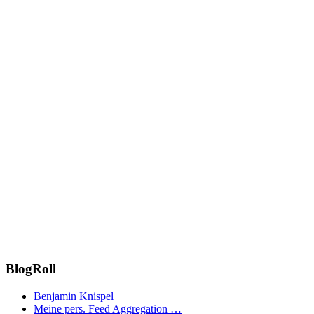
BlogRoll
Benjamin Knispel
Meine pers. Feed Aggregation …