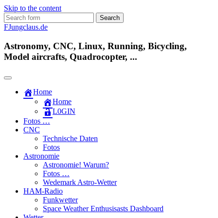
Skip to the content
Search
for:
FJungclaus.de
Astronomy, CNC, Linux, Running, Bicycling,
Model aircrafts, Quadrocopter, ...
Home
Home
L​0​​GIN
Fotos …
CNC
Technische Daten
Fotos
Astronomie
Astronomie! Warum?
Fotos …
Wedemark Astro-Wetter
HAM-Radio
Funkwetter
Space Weather Enthusisasts Dashboard
Wetter