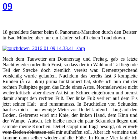
09
18 gemeldete Starter beim 8. Panorama-Marathon durch den Deister
in Bad Münder, aber nur ein Läufer schafft einen Touchdown.
Nach dem Tauwetter am Donnerstag und Freitag, gab es letzte
Nacht wieder ordentlich Frost, so dass der im Wald und Tal liegende
Teil der Strecke doch ziemlich vereist war. Dementsprechend
vorsichtig wurde gelaufen. Nachdem das bereits fast 3 komplette
Runden (à ca. 5km) prima funktioniert hat, stoße ich nun mit der
rechten Fußspitze gegen das Ende eines Astes. Normalerweise nicht
weiter kritisch, aber dieser Ast ist im Schnee eingefroren und bremst
damit abrupt den rechten Fuß. Der linke Fuß verliert auf dem Eis
jetzt seinen Halt und rummmmsss. In Bruchteilen von Sekunden
haut es mich – nur wenige Meter vor Detlef laufend – lang auf den
Boden. Gebremst wird mit Knie, der linken Hand, dem Kinn und
der Wampe. Autsch. Ich bleibe noch ein paar Sekunden liegen und
sammle meine Knochen. Detlef stoppt und fragt besorgt, ob er
mich
vom Boden abkratzen soll
mir aufhelfen soll. Aber ich verneine und
komme dann selber wieder auf die Füße. In Runde Vier laufe ich