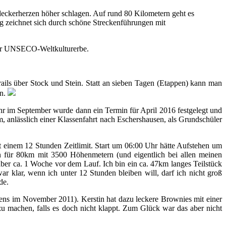
eckerherzen höher schlagen. Auf rund 80 Kilometern geht es
g zeichnet sich durch schöne Streckenführungen mit
oder UNSECO-Weltkulturerbe.
rails über Stock und Stein. Statt an sieben Tagen (Etappen) kann man
en.
hr im September wurde dann ein Termin für April 2016 festgelegt und
 anlässlich einer Klassenfahrt nach Eschershausen, als Grundschüler
 einem 12 Stunden Zeitlimit. Start um 06:00 Uhr hätte Aufstehen um
n für 80km mit 3500 Höhenmetern (und eigentlich bei allen meinen
aber ca. 1 Woche vor dem Lauf. Ich bin ein ca. 47km langes Teilstück
r klar, wenn ich unter 12 Stunden bleiben will, darf ich nicht groß
de.
ens im November 2011). Kerstin hat dazu leckere Brownies mit einer
u machen, falls es doch nicht klappt. Zum Glück war das aber nicht