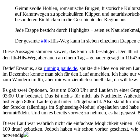
Geimnisvolle Höhlen, romantische Burgen, historische Kulturs
auf Kammwegen zu spektakulären Klippen und naturhistorische
besonderen Einblicken in die Geschichte der Region aus.
Jede Etappe besticht durch Highlights – seien es Naturdenkm
Der gesamte
#Ith
-Hils-Weg kann in sieben einzelnen Etappen 
Diese Aussagen stimmen soweit, das kann ich bestätigen. Der Ith ist
den Ith-Hils-Weg aber auch an einem Tag – genauer gesagt in 11h43mi
Detlef Erasmus, aka
running-paule.de
, spukte die Idee von einem La
im Dezember konnte man sich für den Lauf anmelden. Ich hatte nur v
zum Wandern im Ith, aber mir war ziemlich schnell klar, da will bzw.
Es gab zwei Optionen. Start um 06:00 Uhr und Laufen in einer Grup
03:00 Uhr bedeutet. Das ist nichts für mich als Nachteule. Auße
bisherigen 80km Läufen) gut unter 12h gebraucht. Also stand für mic
der Strecke (allerdings im Sightseeing-Modus) abgelaufen und habe 
herumtrödeln. Und um es bereits vorweg zu nehmen, es hat gepasst
Dieser Lauf war wahrlich nicht die einfachste Möglichkeit seinen 
100 drauf gebacken. Jedoch haben wir schon vorher gescherzt, wie 
notwendig