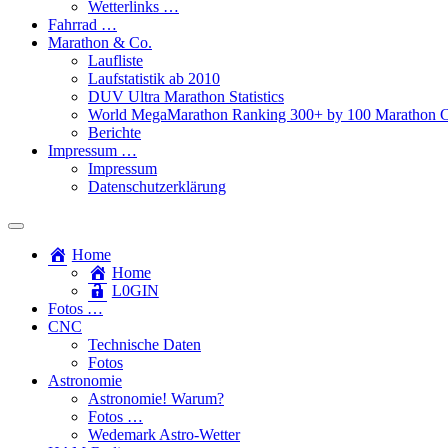
Wetterlinks …
Fahrrad …
Marathon & Co.
Laufliste
Laufstatistik ab 2010
DUV Ultra Marathon Statistics
World MegaMarathon Ranking 300+ by 100 Marathon C
Berichte
Impressum …
Impressum
Datenschutzerklärung
Toggle
search
Home
field
Home
L​0​​GIN
Fotos …
CNC
Technische Daten
Fotos
Astronomie
Astronomie! Warum?
Fotos …
Wedemark Astro-Wetter