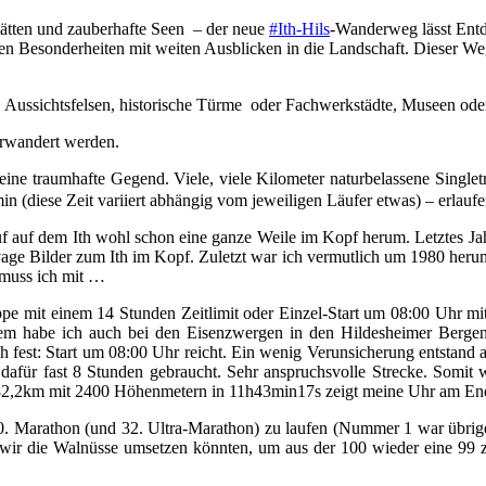
tätten und zauberhafte Seen – der neue
#Ith-Hils
-Wanderweg lässt Entd
n Besonderheiten mit weiten Ausblicken in die Landschaft. Dieser We
al, Aussichtsfelsen, historische Türme oder Fachwerkstädte, Museen 
erwandert werden.
 eine traumhafte Gegend. Viele, viele Kilometer naturbelassene Singlet
n (diese Zeit variiert abhängig vom jeweiligen Läufer etwas) – erlauf
uf auf dem Ith wohl schon eine ganze Weile im Kopf herum. Letztes Ja
age Bilder zum Ith im Kopf. Zuletzt war ich vermutlich um 1980 herum,
 muss ich mit …
pe mit einem 14 Stunden Zeitlimit oder Einzel-Start um 08:00 Uhr mit
rdem habe ich auch bei den Eisenzwergen in den Hildesheimer Berge
h fest: Start um 08:00 Uhr reicht. Ein wenig Verunsicherung entstand 
dafür fast 8 Stunden gebraucht. Sehr anspruchsvolle Strecke. Somit wa
. 82,2km mit 2400 Höhenmetern in 11h43min17s zeigt meine Uhr am En
100. Marathon (und 32. Ultra-Marathon) zu laufen (Nummer 1 war übrig
wir die Walnüsse umsetzen könnten, um aus der 100 wieder eine 99 z