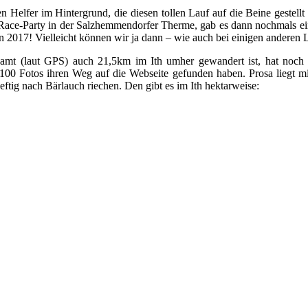
n Helfer im Hintergrund, die diesen tollen Lauf auf die Beine gestel
ce-Party in der Salzhemmendorfer Therme, gab es dann nochmals ein N
 2017! Vielleicht können wir ja dann – wie auch bei einigen anderen L
esamt (laut GPS) auch 21,5km im Ith umher gewandert ist, hat noc
0 Fotos ihren Weg auf die Webseite gefunden haben. Prosa liegt mir a
eftig nach Bärlauch riechen. Den gibt es im Ith hektarweise: