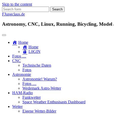
Skip to the content
Search
for:
FJungclaus.de
Astronomy, CNC, Linux, Running, Bicycling, Model ai
Home
Home
L​0​​GIN
Fotos …
CNC
Technische Daten
Fotos
Astronomie
Astronomie! Warum?
Fotos …
Wedemark Astro-Wetter
HAM-Radio
Funkwetter
Space Weather Enthusisasts Dashboard
Wetter
Eigene Wetter-Bilder