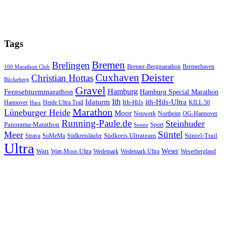
Tags
Bremen
Brelingen
Bremer-Bergmarathon
Bremerhaven
100 Marathon Club
Cuxhaven
Deister
Christian Hottas
Bückeberg
Gravel
Hamburg
Fernsehturmmarathon
Hamburg Special Marathon
Ith
Idaturm
ith-Hils-Ultra
Ith-Hils
Hannover
Heide Ultra Trail
KILL 50
Harz
Marathon
Lüneburger Heide
Moor
Neuwerk
Northeim
OG-Hannover
Running-Paule.de
Steinhuder
Panorama-Marathon
Sport
Sonne
Süntel
Meer
Südkreis Ultrateam
Süntel-Trail
SuMeMa
Südkreisläufer
Strava
Ultra
Watt
Weser
Wedemark
Watt-Moor-Ultra
Wedemark Ultra
Weserbergland