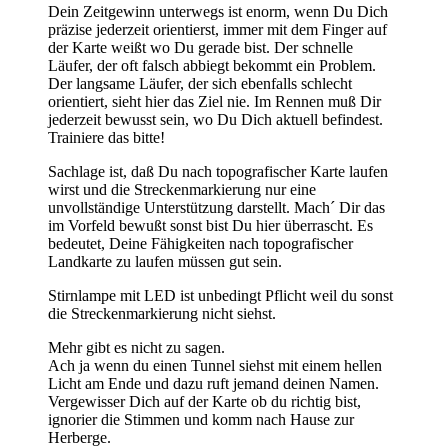
Dein Zeitgewinn unterwegs ist enorm, wenn Du Dich
präzise jederzeit orientierst, immer mit dem Finger auf
der Karte weißt wo Du gerade bist. Der schnelle
Läufer, der oft falsch abbiegt bekommt ein Problem.
Der langsame Läufer, der sich ebenfalls schlecht
orientiert, sieht hier das Ziel nie. Im Rennen muß Dir
jederzeit bewusst sein, wo Du Dich aktuell befindest.
Trainiere das bitte!
Sachlage ist, daß Du nach topografischer Karte laufen
wirst und die Streckenmarkierung nur eine
unvollständige Unterstützung darstellt. Mach´ Dir das
im Vorfeld bewußt sonst bist Du hier überrascht. Es
bedeutet, Deine Fähigkeiten nach topografischer
Landkarte zu laufen müssen gut sein.
Stirnlampe mit LED ist unbedingt Pflicht weil du sonst
die Streckenmarkierung nicht siehst.
Mehr gibt es nicht zu sagen.
Ach ja wenn du einen Tunnel siehst mit einem hellen
Licht am Ende und dazu ruft jemand deinen Namen.
Vergewisser Dich auf der Karte ob du richtig bist,
ignorier die Stimmen und komm nach Hause zur
Herberge.