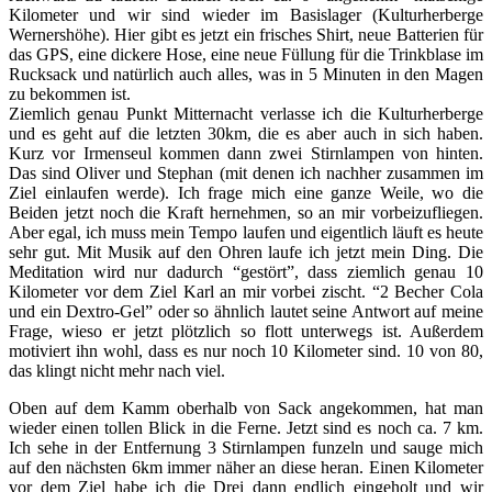
Kilometer und wir sind wieder im Basislager (Kulturherberge
Wernershöhe). Hier gibt es jetzt ein frisches Shirt, neue Batterien für
das GPS, eine dickere Hose, eine neue Füllung für die Trinkblase im
Rucksack und natürlich auch alles, was in 5 Minuten in den Magen
zu bekommen ist.
Ziemlich genau Punkt Mitternacht verlasse ich die Kulturherberge
und es geht auf die letzten 30km, die es aber auch in sich haben.
Kurz vor Irmenseul kommen dann zwei Stirnlampen von hinten.
Das sind Oliver und Stephan (mit denen ich nachher zusammen im
Ziel einlaufen werde). Ich frage mich eine ganze Weile, wo die
Beiden jetzt noch die Kraft hernehmen, so an mir vorbeizufliegen.
Aber egal, ich muss mein Tempo laufen und eigentlich läuft es heute
sehr gut. Mit Musik auf den Ohren laufe ich jetzt mein Ding. Die
Meditation wird nur dadurch “gestört”, dass ziemlich genau 10
Kilometer vor dem Ziel Karl an mir vorbei zischt. “2 Becher Cola
und ein Dextro-Gel” oder so ähnlich lautet seine Antwort auf meine
Frage, wieso er jetzt plötzlich so flott unterwegs ist. Außerdem
motiviert ihn wohl, dass es nur noch 10 Kilometer sind. 10 von 80,
das klingt nicht mehr nach viel.
Oben auf dem Kamm oberhalb von Sack angekommen, hat man
wieder einen tollen Blick in die Ferne. Jetzt sind es noch ca. 7 km.
Ich sehe in der Entfernung 3 Stirnlampen funzeln und sauge mich
auf den nächsten 6km immer näher an diese heran. Einen Kilometer
vor dem Ziel habe ich die Drei dann endlich eingeholt und wir