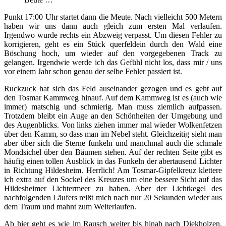
Punkt 17:00 Uhr startet dann die Meute. Nach vielleicht 500 Metern
haben wir uns dann auch gleich zum ersten Mal verlaufen.
Irgendwo wurde rechts ein Abzweig verpasst. Um diesen Fehler zu
korrigieren, geht es ein Stück querfeldein durch den Wald eine
Böschung hoch, um wieder auf den vorgegebenen Track zu
gelangen. Irgendwie werde ich das Gefühl nicht los, dass mir / uns
vor einem Jahr schon genau der selbe Fehler passiert ist.
Ruckzuck hat sich das Feld auseinander gezogen und es geht auf
den Tosmar Kammweg hinauf. Auf dem Kammweg ist es (auch wie
immer) matschig und schmierig. Man muss ziemlich aufpassen.
Trotzdem bleibt ein Auge an den Schönheiten der Umgebung und
des Augenblicks. Von links ziehen immer mal wieder Wolkenfetzen
über den Kamm, so dass man im Nebel steht. Gleichzeitig sieht man
aber über sich die Sterne funkeln und manchmal auch die schmale
Mondsichel über den Bäumen stehen. Auf der rechten Seite gibt es
häufig einen tollen Ausblick in das Funkeln der abertausend Lichter
in Richtung Hildesheim. Herrlich! Am Tosmar-Gipfelkreuz klettere
ich extra auf den Sockel des Kreuzes um eine bessere Sicht auf das
Hildesheimer Lichtermeer zu haben. Aber der Lichtkegel des
nachfolgenden Läufers reißt mich nach nur 20 Sekunden wieder aus
dem Traum und mahnt zum Weiterlaufen.
Ab hier geht es wie im Rausch weiter bis hinab nach Diekholzen.