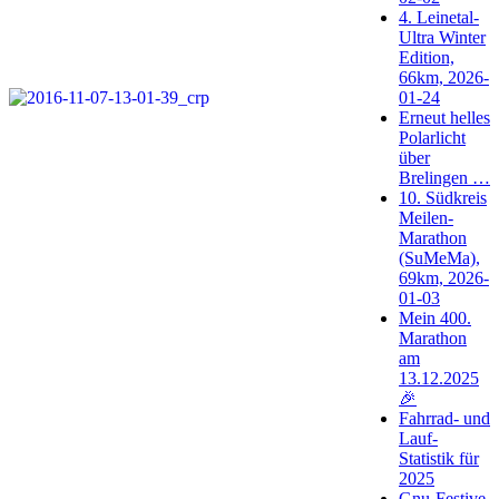
4. Leinetal-
Ultra Winter
Edition,
66km, 2026-
01-24
Erneut helles
Polarlicht
über
Brelingen …
10. Südkreis
Meilen-
Marathon
(SuMeMa),
69km, 2026-
01-03
Mein 400.
Marathon
am
13.12.2025
🎉
Fahrrad- und
Lauf-
Statistik für
2025
Gnu-Festive