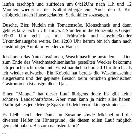
laufen erschöpft und zufrieden um 04:12Uhr nach 11h und 12
Minuten wieder in der Kulturherberge ein. Auch den 3. Kill
erfolgreich nach Hause gelaufen. Serienkiller sozusagen.
Dusche, Bier, Nudeln mit Tomatensoße, Klönschnack und dann
geht es kurz nach 5 Uhr für ca. 4 Stunden in die Horizontale. Gegen
09:00 Uhr geht es mit Frühstück und anschließender
Urkundenausgabe weiter. Bei 12:00 Uhr herum bin ich dann nach
einstündiger Autofahrt wieder zu Hause.
Jetzt noch das Auto ausräumen, Waschmaschine anstellen, … Den
zum Ende des Waschmaschinenlaufes gestellten Wecker bekomme
ich jedoch nicht mehr mit. Es ist nämlich schon 20 Uhr durch, als
ich wieder aufwache. Ein Kobold hat bereits die Waschmaschine
ausgeräumt und der geplante Besuch beim örtlichen griechischen
Gastronomen ist ausgefallen. Tja …
Einen “Mangel” hat dieser Lauf übrigens doch: Es gibt keine
schönen Landschaftsfotos. Aber man kann ja nicht alles haben.
Dafür gab es jede Menge Spaß mit Gleich
verrückten
gesinnten …
Es bleibt noch der Dank an Susanne sowie Michael und die
diversen Helfer im Hintergrund, die diesen tollen Lauf möglich
gemacht haben. Bis zum nächsten Jahr!?