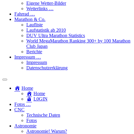
Eigene Wetter-Bilder
Wetterlinks …
Fahrrad …
Marathon & Co.
Laufliste
Laufstatistik ab 2010
DUV Ultra Marathon Statistics
World MegaMarathon Ranking 300+ by 100 Marathon
Club Japan
Berichte
Impressum …
Impressum
Datenschutzerklärung
Toggle
search
Home
field
Home
L​0​​GIN
Fotos …
CNC
Technische Daten
Fotos
Astronomie
Astronomie! Warum?