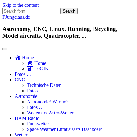
Skip to the content
Search
for:
FJungclaus.de
Astronomy, CNC, Linux, Running, Bicycling,
Model aircrafts, Quadrocopter, ...
Home
Home
L​0​​GIN
Fotos …
CNC
Technische Daten
Fotos
Astronomie
Astronomie! Warum?
Fotos …
Wedemark Astro-Wetter
HAM-Radio
Funkwetter
Space Weather Enthusisasts Dashboard
Wetter