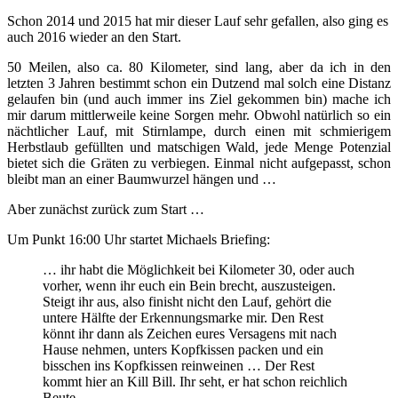
Schon 2014 und 2015 hat mir dieser Lauf sehr gefallen, also ging es
auch 2016 wieder an den Start.
50 Meilen, also ca. 80 Kilometer, sind lang, aber da ich in den
letzten 3 Jahren bestimmt schon ein Dutzend mal solch eine Distanz
gelaufen bin (und auch immer ins Ziel gekommen bin) mache ich
mir darum mittlerweile keine Sorgen mehr. Obwohl natürlich so ein
nächtlicher Lauf, mit Stirnlampe, durch einen mit schmierigem
Herbstlaub gefüllten und matschigen Wald, jede Menge Potenzial
bietet sich die Gräten zu verbiegen. Einmal nicht aufgepasst, schon
bleibt man an einer Baumwurzel hängen und …
Aber zunächst zurück zum Start …
Um Punkt 16:00 Uhr startet Michaels Briefing:
… ihr habt die Möglichkeit bei Kilometer 30, oder auch
vorher, wenn ihr euch ein Bein brecht, auszusteigen.
Steigt ihr aus, also finisht nicht den Lauf, gehört die
untere Hälfte der Erkennungsmarke mir. Den Rest
könnt ihr dann als Zeichen eures Versagens mit nach
Hause nehmen, unters Kopfkissen packen und ein
bisschen ins Kopfkissen reinweinen … Der Rest
kommt hier an Kill Bill. Ihr seht, er hat schon reichlich
Beute …