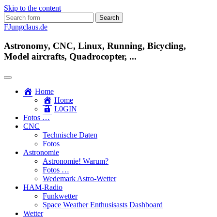
Skip to the content
Search
for:
FJungclaus.de
Astronomy, CNC, Linux, Running, Bicycling,
Model aircrafts, Quadrocopter, ...
Home
Home
L​0​​GIN
Fotos …
CNC
Technische Daten
Fotos
Astronomie
Astronomie! Warum?
Fotos …
Wedemark Astro-Wetter
HAM-Radio
Funkwetter
Space Weather Enthusisasts Dashboard
Wetter