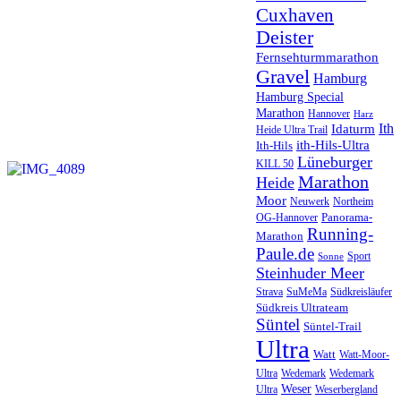
Cuxhaven
Deister
Fernsehturmmarathon
Gravel
Hamburg
Hamburg Special
Marathon
Hannover
Harz
Ith
Idaturm
Heide Ultra Trail
ith-Hils-Ultra
Ith-Hils
Lüneburger
KILL 50
Marathon
Heide
Moor
Neuwerk
Northeim
Panorama-
OG-Hannover
Running-
Marathon
Paule.de
Sport
Sonne
Steinhuder Meer
SuMeMa
Südkreisläufer
Strava
Südkreis Ultrateam
Süntel
Süntel-Trail
Ultra
Watt
Watt-Moor-
Wedemark
Ultra
Wedemark
Weser
Ultra
Weserbergland