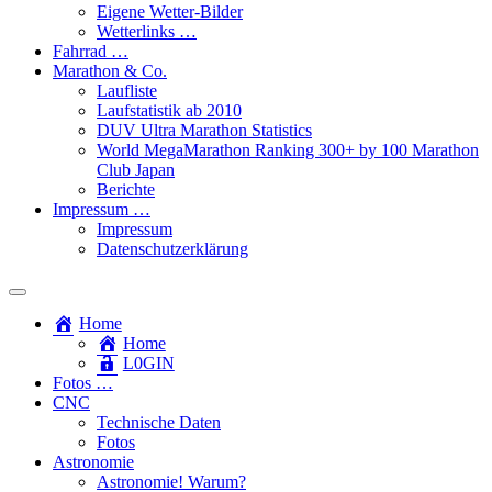
Eigene Wetter-Bilder
Wetterlinks …
Fahrrad …
Marathon & Co.
Laufliste
Laufstatistik ab 2010
DUV Ultra Marathon Statistics
World MegaMarathon Ranking 300+ by 100 Marathon
Club Japan
Berichte
Impressum …
Impressum
Datenschutzerklärung
Toggle
search
Home
field
Home
L​0​​GIN
Fotos …
CNC
Technische Daten
Fotos
Astronomie
Astronomie! Warum?