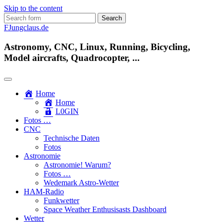
Skip to the content
Search
for:
FJungclaus.de
Astronomy, CNC, Linux, Running, Bicycling,
Model aircrafts, Quadrocopter, ...
Home
Home
L​0​​GIN
Fotos …
CNC
Technische Daten
Fotos
Astronomie
Astronomie! Warum?
Fotos …
Wedemark Astro-Wetter
HAM-Radio
Funkwetter
Space Weather Enthusisasts Dashboard
Wetter