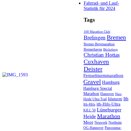
Fahrrad- und Lauf-
Statistik für 2024
Tags
100 Marathon Club
Bremen
Brelingen
Bremer-Bergmarathon
Bremerhaven
Bückeberg
Christian Hottas
Cuxhaven
Deister
Fernsehturmmarathon
Gravel
Hamburg
Hamburg Special
Marathon
Hannover
Harz
Ith
Idaturm
Heide Ultra Trail
ith-Hils-Ultra
Ith-Hils
Lüneburger
KILL 50
Marathon
Heide
Moor
Neuwerk
Northeim
Panorama-
OG-Hannover