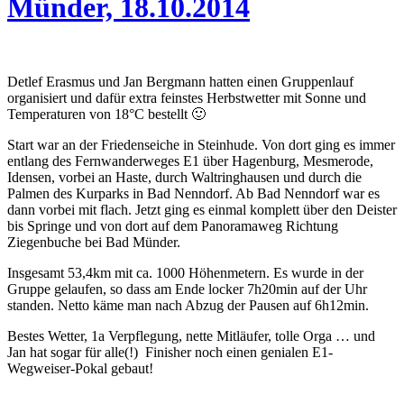
Münder, 18.10.2014
Detlef Erasmus und Jan Bergmann hatten einen Gruppenlauf
organisiert und dafür extra feinstes Herbstwetter mit Sonne und
Temperaturen von 18°C bestellt 🙂
Start war an der Friedenseiche in Steinhude. Von dort ging es immer
entlang des Fernwanderweges E1 über Hagenburg, Mesmerode,
Idensen, vorbei an Haste, durch Waltringhausen und durch die
Palmen des Kurparks in Bad Nenndorf. Ab Bad Nenndorf war es
dann vorbei mit flach. Jetzt ging es einmal komplett über den Deister
bis Springe und von dort auf dem Panoramaweg Richtung
Ziegenbuche bei Bad Münder.
Insgesamt 53,4km mit ca. 1000 Höhenmetern. Es wurde in der
Gruppe gelaufen, so dass am Ende locker 7h20min auf der Uhr
standen. Netto käme man nach Abzug der Pausen auf 6h12min.
Bestes Wetter, 1a Verpflegung, nette Mitläufer, tolle Orga … und
Jan hat sogar für alle(!) Finisher noch einen genialen E1-
Wegweiser-Pokal gebaut!