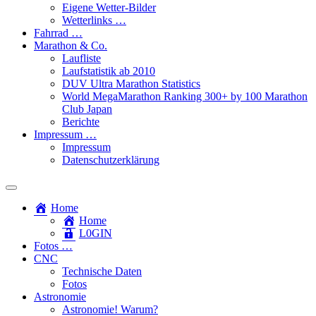
Eigene Wetter-Bilder
Wetterlinks …
Fahrrad …
Marathon & Co.
Laufliste
Laufstatistik ab 2010
DUV Ultra Marathon Statistics
World MegaMarathon Ranking 300+ by 100 Marathon
Club Japan
Berichte
Impressum …
Impressum
Datenschutzerklärung
Toggle
search
Home
field
Home
L​0​​GIN
Fotos …
CNC
Technische Daten
Fotos
Astronomie
Astronomie! Warum?