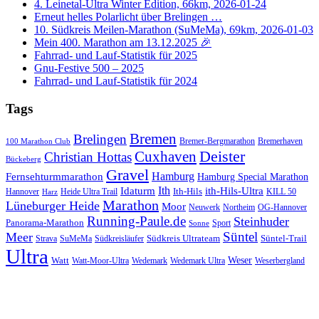
4. Leinetal-Ultra Winter Edition, 66km, 2026-01-24
Erneut helles Polarlicht über Brelingen …
10. Südkreis Meilen-Marathon (SuMeMa), 69km, 2026-01-03
Mein 400. Marathon am 13.12.2025 🎉
Fahrrad- und Lauf-Statistik für 2025
Gnu-Festive 500 – 2025
Fahrrad- und Lauf-Statistik für 2024
Tags
Bremen
Brelingen
Bremer-Bergmarathon
Bremerhaven
100 Marathon Club
Cuxhaven
Deister
Christian Hottas
Bückeberg
Gravel
Hamburg
Fernsehturmmarathon
Hamburg Special Marathon
Ith
Idaturm
ith-Hils-Ultra
Ith-Hils
Hannover
Heide Ultra Trail
KILL 50
Harz
Marathon
Lüneburger Heide
Moor
Neuwerk
Northeim
OG-Hannover
Running-Paule.de
Steinhuder
Panorama-Marathon
Sport
Sonne
Süntel
Meer
Südkreis Ultrateam
Süntel-Trail
SuMeMa
Südkreisläufer
Strava
Ultra
Watt
Weser
Wedemark
Watt-Moor-Ultra
Wedemark Ultra
Weserbergland