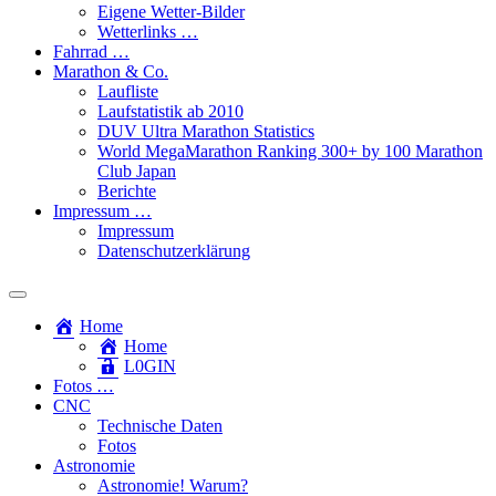
Eigene Wetter-Bilder
Wetterlinks …
Fahrrad …
Marathon & Co.
Laufliste
Laufstatistik ab 2010
DUV Ultra Marathon Statistics
World MegaMarathon Ranking 300+ by 100 Marathon
Club Japan
Berichte
Impressum …
Impressum
Datenschutzerklärung
Toggle
search
Home
field
Home
L​0​​GIN
Fotos …
CNC
Technische Daten
Fotos
Astronomie
Astronomie! Warum?