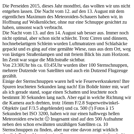
Die Perseiden 2015, dieses Jahr mondfrei, das wollten wir uns nicht
entgehen lassen. Die Nacht vom 12. auf den 13. August mit dem
eigentlichen Maximum des Meteoroiden-Schauers haben wir, in
Hoffnung auf Wolkenlöcher, ohne nur eine Schnuppe gesichtet zu
haben, umsonst wach verbracht.
Die Nacht vom 13. auf den 14. August sah besser aus. Immer noch
nicht optimal, aber schon nicht schlecht. Trotz Cirren und dünnem,
hochnebelartigem Schleim wurden Luftmatratzen und Schlafsäcke
gepackt und es ging auf eine gemähte Wiese, raus aus dem Ort, weg
von lästigen Straßenlampen und mit freiem Blick bis zum Horizont.
Im Zenit war sogar die Milchstraße sichtbar.
Von 23:30Uhr bis ca. 03:45Uhr wurden über 100 Sternschnuppen,
mehrere Dutzende von Satelliten und auch ein Dutzend Flugzeuge
gezählt.
Einige der Sternschnuppen waren hell wie Feuerwerksraketen! Ihre
Spuren leuchteten Sekunden lang nach! Ein Bolide hinter mir, warf
als ich gerade stand, sogar einen Schatten und leuchtete noch
bestimmt 30 Sekunden lang nach. Aber egal in welche Richtung wir
die Kamera auch drehten, trotz 16mm F/2.8 Superweitwinkel-
Objektiv (auf F/3.5 abgeblendet) und ca. 500 (!) Fotos à 15
Sekunden bei ISO 3200, haben wir nur einen halbwegs hellen
Meteoroiden erwischt 🙁 Insgesamt sind auf den 500 Aufnahme
neben den schon erwähnten unzähligen Satelliten ca. 10
Sternschnuppen zu finden, aber nur eine davon zeigt wirklich