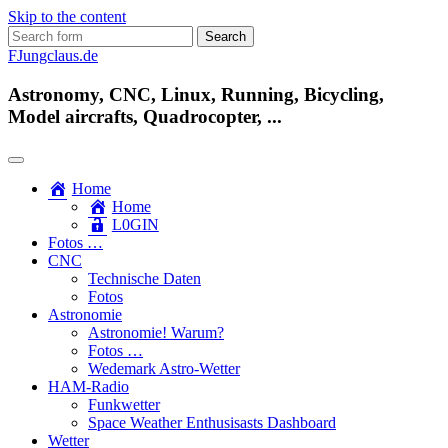
Skip to the content
Search
for:
FJungclaus.de
Astronomy, CNC, Linux, Running, Bicycling,
Model aircrafts, Quadrocopter, ...
Home
Home
L​0​​GIN
Fotos …
CNC
Technische Daten
Fotos
Astronomie
Astronomie! Warum?
Fotos …
Wedemark Astro-Wetter
HAM-Radio
Funkwetter
Space Weather Enthusisasts Dashboard
Wetter