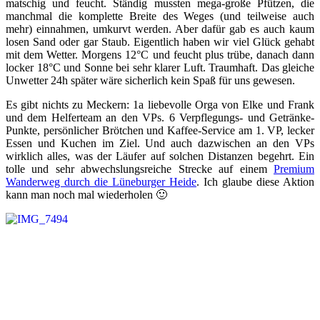
matschig und feucht. Ständig mussten mega-große Pfützen, die
manchmal die komplette Breite des Weges (und teilweise auch
mehr) einnahmen, umkurvt werden. Aber dafür gab es auch kaum
losen Sand oder gar Staub. Eigentlich haben wir viel Glück gehabt
mit dem Wetter. Morgens 12°C und feucht plus trübe, danach dann
locker 18°C und Sonne bei sehr klarer Luft. Traumhaft. Das gleiche
Unwetter 24h später wäre sicherlich kein Spaß für uns gewesen.
Es gibt nichts zu Meckern: 1a liebevolle Orga von Elke und Frank
und dem Helferteam an den VPs. 6 Verpflegungs- und Getränke-
Punkte, persönlicher Brötchen und Kaffee-Service am 1. VP, lecker
Essen und Kuchen im Ziel. Und auch dazwischen an den VPs
wirklich alles, was der Läufer auf solchen Distanzen begehrt. Ein
tolle und sehr abwechslungsreiche Strecke auf einem
Premium
Wanderweg durch die Lüneburger Heide
. Ich glaube diese Aktion
kann man noch mal wiederholen 🙂