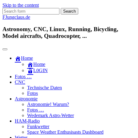
Skip to the content
Search
for:
FJungclaus.de
Astronomy, CNC, Linux, Running, Bicycling,
Model aircrafts, Quadrocopter, ...
Home
Home
L​0​​GIN
Fotos …
CNC
Technische Daten
Fotos
Astronomie
Astronomie! Warum?
Fotos …
Wedemark Astro-Wetter
HAM-Radio
Funkwetter
Space Weather Enthusisasts Dashboard
Wetter