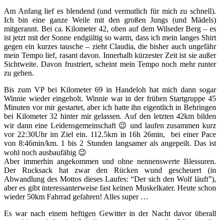
Am Anfang lief es blendend (und vermutlich für mich zu schnell).
Ich bin eine ganze Weile mit den großen Jungs (und Mädels)
mitgerannt. Bei ca. Kilometer 42, oben auf dem Wilseder Berg – es
ist jetzt mit der Sonne endgültig so warm, dass ich mein langes Shirt
gegen ein kurzes tausche – zieht Claudia, die bisher auch ungefähr
mein Tempo lief, rasant davon. Innerhalb kürzester Zeit ist sie außer
Sichtweite. Davon frustriert, scheint mein Tempo noch mehr runter
zu gehen.
Bis zum VP bei Kilometer 69 in Handeloh hat mich dann sogar
Winnie wieder eingeholt. Winnie war in der frühen Startgruppe 45
Minuten vor mir gestartet, aber ich hatte ihn eigentlich in Behringen
bei Kilometer 32 hinter mir gelassen. Auf den letzten 42km bilden
wir dann eine Leidensgemeinschaft 😉 und laufen zusammen kurz
vor 22:30Uhr im Ziel ein. 112.5km in 16h 26min, bei einer Pace
von 8:46min/km. 1 bis 2 Stunden langsamer als angepeilt. Das ist
wohl noch ausbaufähig 😉
Aber immerhin angekommen und ohne nennenswerte Blessuren.
Der Rucksack hat zwar den Rücken wund gescheuert (in
Abwandlung des Mottos dieses Laufes: “Der sich den Wolf läuft”),
aber es gibt interessanterweise fast keinen Muskelkater. Heute schon
wieder 50km Fahrrad gefahren! Alles super …
Es war nach einem heftigen Gewitter in der Nacht davor überall