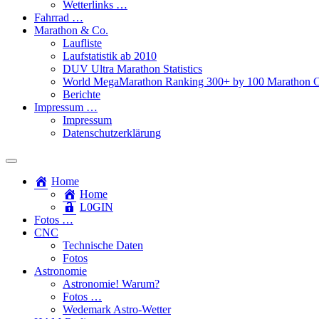
Wetterlinks …
Fahrrad …
Marathon & Co.
Laufliste
Laufstatistik ab 2010
DUV Ultra Marathon Statistics
World MegaMarathon Ranking 300+ by 100 Marathon C
Berichte
Impressum …
Impressum
Datenschutzerklärung
Toggle
search
Home
field
Home
L​0​​GIN
Fotos …
CNC
Technische Daten
Fotos
Astronomie
Astronomie! Warum?
Fotos …
Wedemark Astro-Wetter