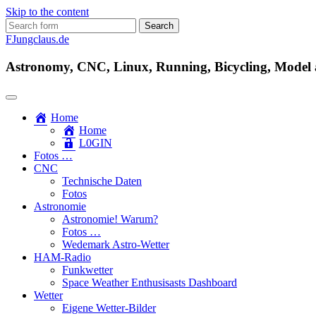
Skip to the content
Search
for:
FJungclaus.de
Astronomy, CNC, Linux, Running, Bicycling, Model ai
Home
Home
L​0​​GIN
Fotos …
CNC
Technische Daten
Fotos
Astronomie
Astronomie! Warum?
Fotos …
Wedemark Astro-Wetter
HAM-Radio
Funkwetter
Space Weather Enthusisasts Dashboard
Wetter
Eigene Wetter-Bilder