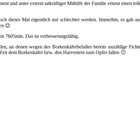
ent und unter extrem tatkräftiger Mithilfe der Familie erneut einen to
ch dieses Mal eigentlich nur schlechter werden. Immerhin, es gab auc
nen 😉
in 7h05min. Das ist verbesserungsfähig.
llen, an denen wegen des Borkenkäferbefalles bereits unzählige Fich
r Zeit dem Borkenkäfer bzw. den Harvestern zum Opfer fallen 🙁