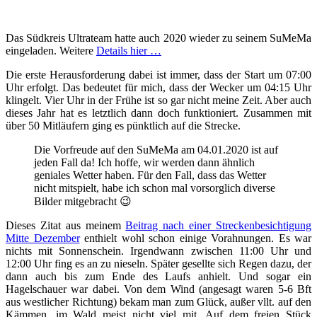
Das Südkreis Ultrateam hatte auch 2020 wieder zu seinem SuMeMa
eingeladen. Weitere
Details hier …
Die erste Herausforderung dabei ist immer, dass der Start um 07:00
Uhr erfolgt. Das bedeutet für mich, dass der Wecker um 04:15 Uhr
klingelt. Vier Uhr in der Frühe ist so gar nicht meine Zeit. Aber auch
dieses Jahr hat es letztlich dann doch funktioniert. Zusammen mit
über 50 Mitläufern ging es pünktlich auf die Strecke.
Die Vorfreude auf den SuMeMa am 04.01.2020 ist auf
jeden Fall da! Ich hoffe, wir werden dann ähnlich
geniales Wetter haben. Für den Fall, dass das Wetter
nicht mitspielt, habe ich schon mal vorsorglich diverse
Bilder mitgebracht 😉
Dieses Zitat aus meinem
Beitrag nach einer Streckenbesichtigung
Mitte Dezember
enthielt wohl schon einige Vorahnungen. Es war
nichts mit Sonnenschein. Irgendwann zwischen 11:00 Uhr und
12:00 Uhr fing es an zu nieseln. Später gesellte sich Regen dazu, der
dann auch bis zum Ende des Laufs anhielt. Und sogar ein
Hagelschauer war dabei. Von dem Wind (angesagt waren 5-6 Bft
aus westlicher Richtung) bekam man zum Glück, außer vllt. auf den
Kämmen, im Wald meist nicht viel mit. Auf dem freien Stück