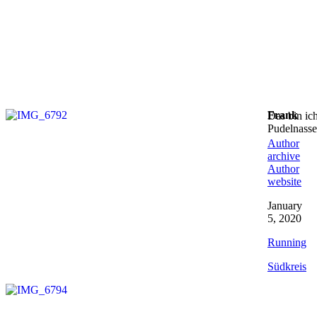
Frank
Das bin ic
Pudelnasser
Author
archive
Author
website
January
5, 2020
Running
Südkreis