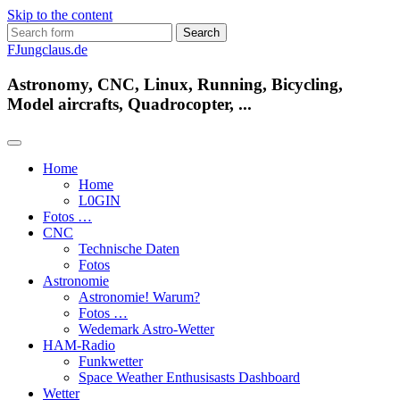
Skip to the content
Search
for:
FJungclaus.de
Astronomy, CNC, Linux, Running, Bicycling,
Model aircrafts, Quadrocopter, ...
Home
Home
L​0​​GIN
Fotos …
CNC
Technische Daten
Fotos
Astronomie
Astronomie! Warum?
Fotos …
Wedemark Astro-Wetter
HAM-Radio
Funkwetter
Space Weather Enthusisasts Dashboard
Wetter