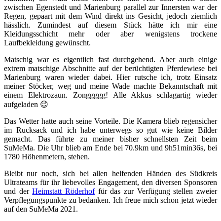
zwischen Egenstedt und Marienburg parallel zur Innersten war der
Regen, gepaart mit dem Wind direkt ins Gesicht, jedoch ziemlich
hässlich. Zumindest auf diesem Stück hätte ich mir eine
Kleidungsschicht mehr oder aber wenigstens trockene
Laufbekleidung gewünscht.
Matschig war es eigentlich fast durchgehend. Aber auch einige
extrem matschige Abschnitte auf der berüchtigten Pferdewiese bei
Marienburg waren wieder dabei. Hier rutsche ich, trotz Einsatz
meiner Stöcker, weg und meine Wade machte Bekanntschaft mit
einem Elektrozaun. Zonggggg! Alle Akkus schlagartig wieder
aufgeladen 😉
Das Wetter hatte auch seine Vorteile. Die Kamera blieb regensicher
im Rucksack und ich habe unterwegs so gut wie keine Bilder
gemacht. Das führte zu meiner bisher schnellsten Zeit beim
SuMeMa. Die Uhr blieb am Ende bei 70.9km und 9h51min36s, bei
1780 Höhenmetern, stehen.
Bleibt nur noch, sich bei allen helfenden Händen des Südkreis
Ultrateams für ihr liebevolles Engagement, den diversen Sponsoren
und der
Heimstatt Röderhof
für das zur Verfügung stellen zweier
Verpflegungspunkte zu bedanken. Ich freue mich schon jetzt wieder
auf den SuMeMa 2021.