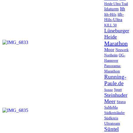
Heide Ultra Trail
Ith
Idaturm
ith-
Ith-Hils
Hils-Ultra
KILL 50
Lüneburger
Heide
Marathon
Moor
Neuwerk
Northeim
OG-
Hannover
Panorama-
Marathon
Running-
Paule.de
Sport
Sonne
Steinhuder
Meer
Strava
SuMeMa
Südkreisläufer
Südkreis
Ultrateam
Süntel