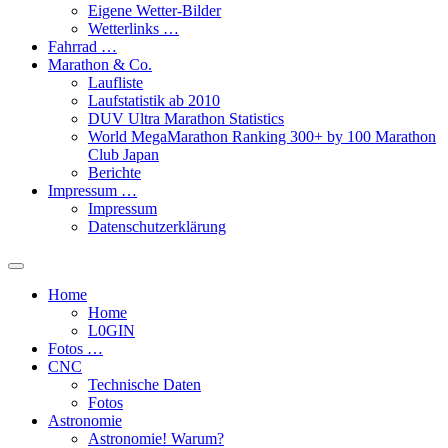
Eigene Wetter-Bilder
Wetterlinks …
Fahrrad …
Marathon & Co.
Laufliste
Laufstatistik ab 2010
DUV Ultra Marathon Statistics
World MegaMarathon Ranking 300+ by 100 Marathon
Club Japan
Berichte
Impressum …
Impressum
Datenschutzerklärung
Toggle
search
Home
field
Home
L​0​​GIN
Fotos …
CNC
Technische Daten
Fotos
Astronomie
Astronomie! Warum?