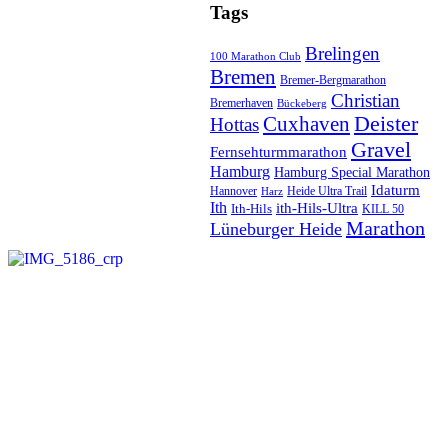
Tags
Brelingen
100 Marathon Club
Bremen
Bremer-Bergmarathon
Christian
Bremerhaven
Bückeberg
Cuxhaven
Deister
Hottas
Gravel
Fernsehturmmarathon
Hamburg
Hamburg Special Marathon
Idaturm
Hannover
Heide Ultra Trail
Harz
Ith
ith-Hils-Ultra
Ith-Hils
KILL 50
Marathon
Lüneburger Heide