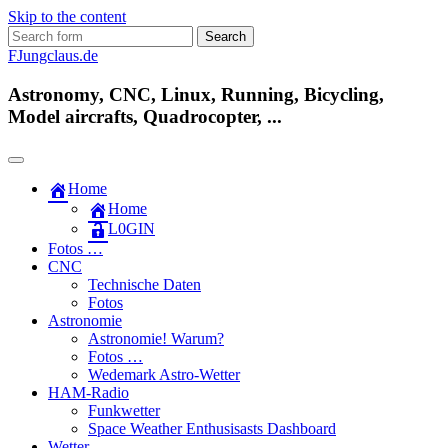
Skip to the content
Search
for:
FJungclaus.de
Astronomy, CNC, Linux, Running, Bicycling,
Model aircrafts, Quadrocopter, ...
Home
Home
L​0​​GIN
Fotos …
CNC
Technische Daten
Fotos
Astronomie
Astronomie! Warum?
Fotos …
Wedemark Astro-Wetter
HAM-Radio
Funkwetter
Space Weather Enthusisasts Dashboard
Wetter