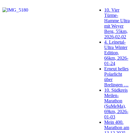
10. Vier
Türme-
Hamme Ultra
mit Weyer
Berg, 55km,
2026-02-02
4. Leinetal-
Ultra Winter
Edition,
66km, 2026-
01-24
Erneut helles
Polarlicht
über
Brelingen …
10. Südkreis
Meilen-
Marathon
(SuMeMa),
69km, 2026-
01-03
Mein 400.
Marathon am
13.12.2025