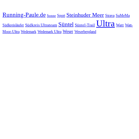
Running-Paule.de
Steinhuder Meer
SuMeMa
Sport
Strava
Sonne
Ultra
Süntel
Südkreis Ultrateam
Süntel-Trail
Watt
Südkreisläufer
Watt-
Weser
Wedemark
Moor-Ultra
Wedemark Ultra
Weserbergland