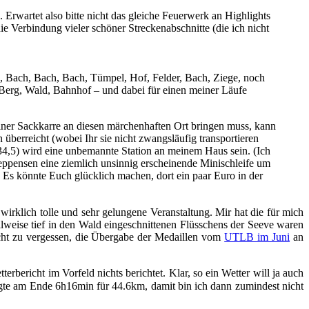
 Erwartet also bitte nicht das gleiche Feuerwerk an Highlights
 Verbindung vieler schöner Streckenabschnitte (die ich nicht
e, Bach, Bach, Bach, Tümpel, Hof, Felder, Bach, Ziege, noch
 Berg, Wald, Bahnhof – und dabei für einen meiner Läufe
einer Sackkarre an diesen märchenhaften Ort bringen muss, kann
berreicht (wobei Ihr sie nicht zwangsläufig transportieren
4,5) wird eine unbemannte Station an meinem Haus sein. (Ich
Seppensen eine ziemlich unsinnig erscheinende Minischleife um
 Es könnte Euch glücklich machen, dort ein paar Euro in der
irklich tolle und sehr gelungene Veranstaltung. Mir hat die für mich
ilweise tief in den Wald eingeschnittenen Flüsschens der Seeve waren
cht zu vergessen, die Übergabe der Medaillen vom
UTLB im Juni
an
rbericht im Vorfeld nichts berichtet. Klar, so ein Wetter will ja auch
gte am Ende 6h16min für 44.6km, damit bin ich dann zumindest nicht