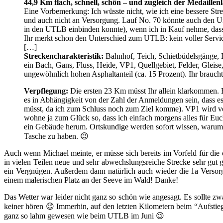
44,9 Km flach, schnell, schön – und zugleich der Medaille
Eine Vorbemerkung: Ich wüsste nicht, wie ich eine bessere Stre
und auch nicht an Versorgung. Lauf No. 70 könnte auch den Unt
in den UTLB einbinden konnte), wenn ich in Kauf nehme, dass
Ihr merkt schon den Unterschied zum UTLB: kein voller Servi
[…]
Streckencharakteristik:
Bahnhof, Teich, Schietbüdelsgänge, B
ein Bach, Gans, Fluss, Heide, VP1, Quellgebiet, Felder, Gleis
ungewöhnlich hohen Asphaltanteil (ca. 15 Prozent). Ihr braucht
Verpflegung:
Die ersten 23 Km müsst Ihr allein klarkommen. B
es in Abhängigkeit von der Zahl der Anmeldungen sein, dass es
müsst, da ich zum Schluss noch zum Ziel komme). VP1 wird von
wohne ja zum Glück so, dass ich einfach morgens alles für Euc
ein Gebäude herum. Ortskundige werden sofort wissen, warum ic
Tasche zu haben. 😉
Auch wenn Michael meinte, er müsse sich bereits im Vorfeld für die 
in vielen Teilen neue und sehr abwechslungsreiche Strecke sehr gut 
ein Vergnügen. Außerdem dann natürlich auch wieder die 1a Verso
einem malerischen Platz an der Seeve im Wald! Danke!
Das Wetter war leider nicht ganz so schön wie angesagt. Es sollte zwa
keiner hören 😉 Immerhin, auf den letzten Kilometern beim “Aufsti
ganz so lahm gewesen wie beim UTLB im Juni 😉