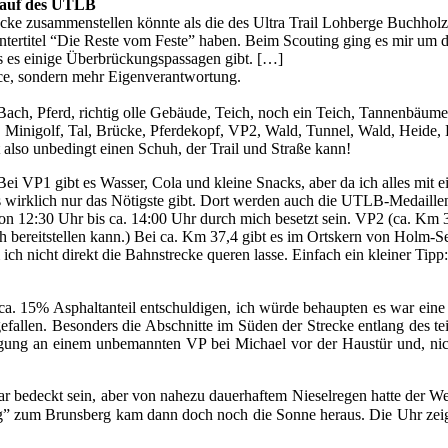
nlauf des UTLB
cke zusammenstellen könnte als die des Ultra Trail Lohberge Buchholz.
ertitel “Die Reste vom Feste” haben. Beim Scouting ging es mir um die
 es einige Überbrückungspassagen gibt. […]
ce, sondern mehr Eigenverantwortung.
ach, Pferd, richtig olle Gebäude, Teich, noch ein Teich, Tannenbäum
e, Minigolf, Tal, Brücke, Pferdekopf, VP2, Wald, Tunnel, Wald, Heide,
 also unbedingt einen Schuh, der Trail und Straße kann!
ei VP1 gibt es Wasser, Cola und kleine Snacks, aber da ich alles mit 
 wirklich nur das Nötigste gibt. Dort werden auch die UTLB-Medaillen ü
 12:30 Uhr bis ca. 14:00 Uhr durch mich besetzt sein. VP2 (ca. Km 3
h bereitstellen kann.) Bei ca. Km 37,4 gibt es im Ortskern von Holm-
h nicht direkt die Bahnstrecke queren lasse. Einfach ein kleiner Tipp:
ca. 15% Asphaltanteil entschuldigen, ich würde behaupten es war eine w
gefallen. Besonders die Abschnitte im Süden der Strecke entlang des te
rgung an einem unbemannten VP bei Michael vor der Haustür und, ni
r bedeckt sein, aber von nahezu dauerhaftem Nieselregen hatte der Wette
eg” zum Brunsberg kam dann doch noch die Sonne heraus. Die Uhr zei