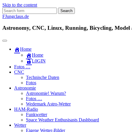
Skip to the content
Search
for:
FJungclaus.de
Astronomy, CNC, Linux, Running, Bicycling, Model ai
Home
Home
L​0​​GIN
Fotos …
CNC
Technische Daten
Fotos
Astronomie
Astronomie! Warum?
Fotos …
Wedemark Astro-Wetter
HAM-Radio
Funkwetter
Space Weather Enthusisasts Dashboard
Wetter
Eigene Wetter-Bilder