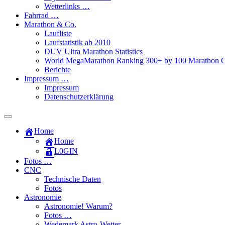
Wetterlinks …
Fahrrad …
Marathon & Co.
Laufliste
Laufstatistik ab 2010
DUV Ultra Marathon Statistics
World MegaMarathon Ranking 300+ by 100 Marathon C
Berichte
Impressum …
Impressum
Datenschutzerklärung
Toggle
search
Home
field
Home
L​0​​GIN
Fotos …
CNC
Technische Daten
Fotos
Astronomie
Astronomie! Warum?
Fotos …
Wedemark Astro-Wetter